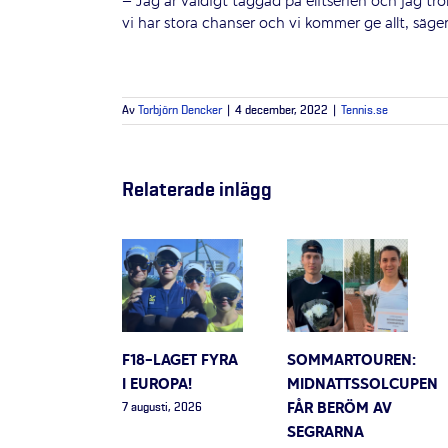
– Jag är väldigt taggad på elitserien och jag tror
vi har stora chanser och vi kommer ge allt, säger
Av
Torbjörn Dencker
|
4 december, 2022
|
Tennis.se
Relaterade inlägg
F18-LAGET FYRA
SOMMARTOUREN:
I EUROPA!
MIDNATTSSOLCUPEN
FÅR BERÖM AV
7 augusti, 2026
SEGRARNA