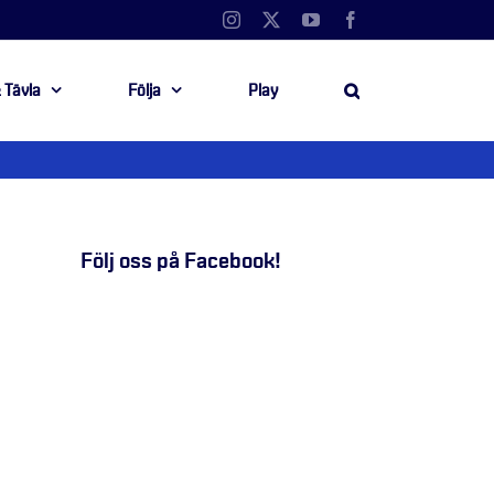
Instagram
X
YouTube
Facebook
 Tävla
Följa
Play
Följ oss på Facebook!