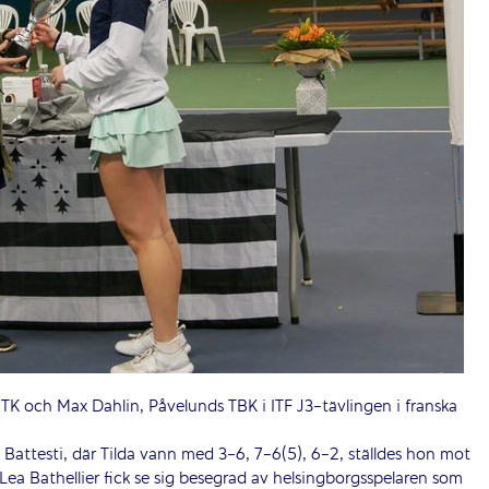
 TK och Max Dahlin, Påvelunds TBK i ITF J3-tävlingen i franska
 Battesti, där Tilda vann med 3-6, 7-6(5), 6-2, ställdes hon mot
Lea Bathellier fick se sig besegrad av helsingborgsspelaren som