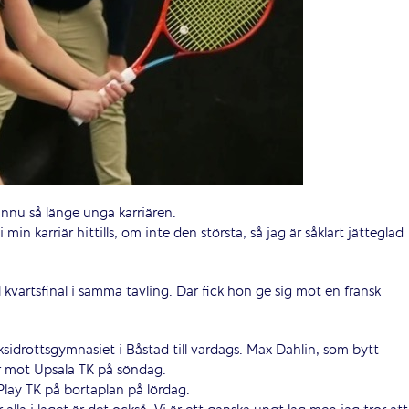
 ännu så länge unga karriären.
min karriär hittills, om inte den största, så jag är såklart jätteglad
l kvartsfinal i samma tävling. Där fick hon ge sig mot en fransk
iksidrottsgymnasiet i Båstad till vardags. Max Dahlin, som bytt
 mot Upsala TK på söndag.
 Play TK på bortaplan på lördag.