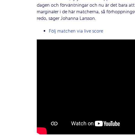
dagen och förväntningar och nu är det bara att 
marginaler i de här matcherna, så förhoppningsvi
redo, säger Johanna Larsson.
Följ matchen via live score