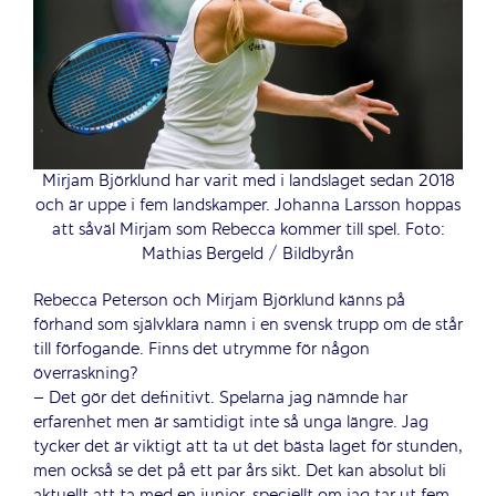
Mirjam Björklund har varit med i landslaget sedan 2018
och är uppe i fem landskamper. Johanna Larsson hoppas
att såväl Mirjam som Rebecca kommer till spel. Foto:
Mathias Bergeld / Bildbyrån
Rebecca Peterson och Mirjam Björklund känns på
förhand som självklara namn i en svensk trupp om de står
till förfogande. Finns det utrymme för någon
överraskning?
– Det gör det definitivt. Spelarna jag nämnde har
erfarenhet men är samtidigt inte så unga längre. Jag
tycker det är viktigt att ta ut det bästa laget för stunden,
men också se det på ett par års sikt. Det kan absolut bli
aktuellt att ta med en junior, speciellt om jag tar ut fem