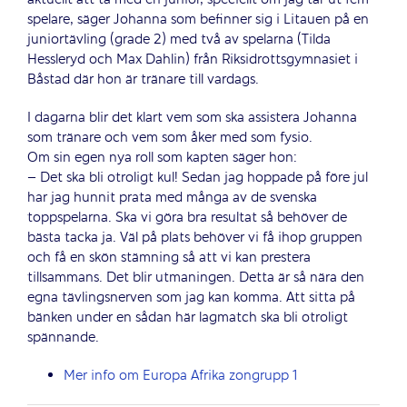
spelare, säger Johanna som befinner sig i Litauen på en
juniortävling (grade 2) med två av spelarna (Tilda
Hessleryd och Max Dahlin) från Riksidrottsgymnasiet i
Båstad där hon är tränare till vardags.
I dagarna blir det klart vem som ska assistera Johanna
som tränare och vem som åker med som fysio.
Om sin egen nya roll som kapten säger hon:
– Det ska bli otroligt kul! Sedan jag hoppade på före jul
har jag hunnit prata med många av de svenska
toppspelarna. Ska vi göra bra resultat så behöver de
bästa tacka ja. Väl på plats behöver vi få ihop gruppen
och få en skön stämning så att vi kan prestera
tillsammans. Det blir utmaningen. Detta är så nära den
egna tävlingsnerven som jag kan komma. Att sitta på
bänken under en sådan här lagmatch ska bli otroligt
spännande.
Mer info om Europa Afrika zongrupp 1