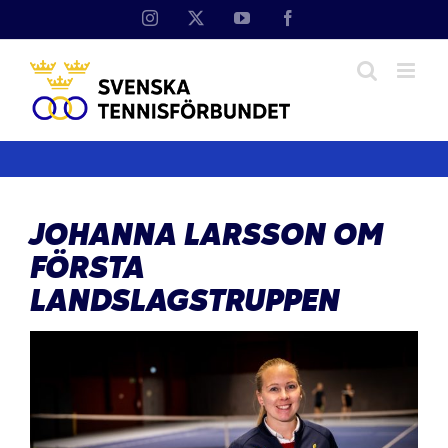
Fortsätt
Instagram
X
YouTube
Facebook
till
innehållet
JOHANNA LARSSON OM
FÖRSTA
LANDSLAGSTRUPPEN