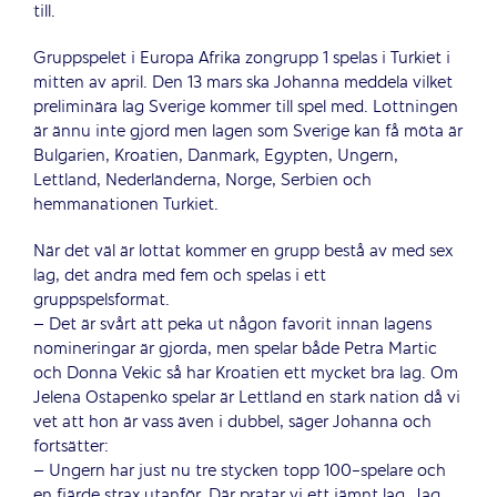
till.
Gruppspelet i Europa Afrika zongrupp 1 spelas i Turkiet i
mitten av april. Den 13 mars ska Johanna meddela vilket
preliminära lag Sverige kommer till spel med. Lottningen
är ännu inte gjord men lagen som Sverige kan få möta är
Bulgarien, Kroatien, Danmark, Egypten, Ungern,
Lettland, Nederländerna, Norge, Serbien och
hemmanationen Turkiet.
När det väl är lottat kommer en grupp bestå av med sex
lag, det andra med fem och spelas i ett
gruppspelsformat.
– Det är svårt att peka ut någon favorit innan lagens
nomineringar är gjorda, men spelar både Petra Martic
och Donna Vekic så har Kroatien ett mycket bra lag. Om
Jelena Ostapenko spelar är Lettland en stark nation då vi
vet att hon är vass även i dubbel, säger Johanna och
fortsätter:
– Ungern har just nu tre stycken topp 100-spelare och
en fjärde strax utanför. Där pratar vi ett jämnt lag. Jag