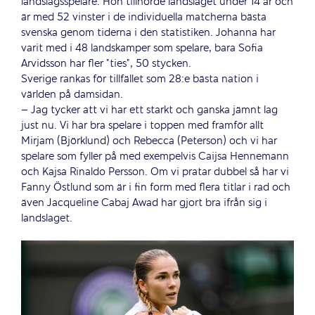
landslagsspelare. Hon tillhörde landslaget under 14 år och
är med 52 vinster i de individuella matcherna bästa
svenska genom tiderna i den statistiken. Johanna har
varit med i 48 landskamper som spelare, bara Sofia
Arvidsson har fler ”ties”, 50 stycken.
Sverige rankas för tillfället som 28:e bästa nation i
världen på damsidan.
– Jag tycker att vi har ett starkt och ganska jämnt lag
just nu. Vi har bra spelare i toppen med framför allt
Mirjam (Björklund) och Rebecca (Peterson) och vi har
spelare som fyller på med exempelvis Caijsa Hennemann
och Kajsa Rinaldo Persson. Om vi pratar dubbel så har vi
Fanny Östlund som är i fin form med flera titlar i rad och
även Jacqueline Cabaj Awad har gjort bra ifrån sig i
landslaget.