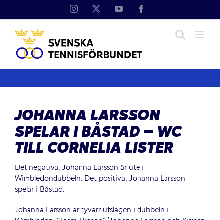
Fortsätt
Instagram
X
YouTube
Facebook
till
innehållet
JOHANNA LARSSON
SPELAR I BÅSTAD – WC
TILL CORNELIA LISTER
Det negativa: Johanna Larsson är ute i
Wimbledondubbeln. Det positiva: Johanna Larsson
spelar i Båstad.
Johanna Larsson är tyvärr utslagen i dubbeln i