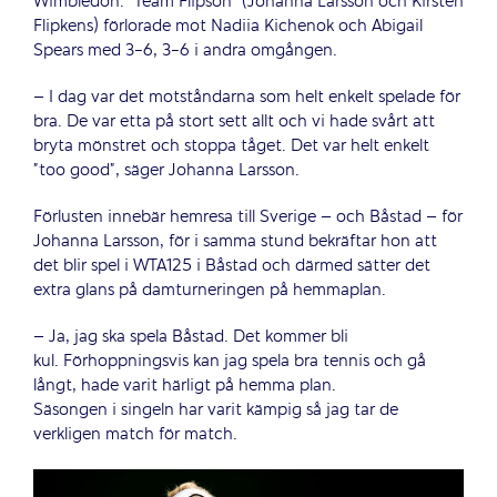
Wimbledon. ”Team Flipson” (Johanna Larsson och Kirsten
Flipkens) förlorade mot Nadiia Kichenok och Abigail
Spears med 3-6, 3-6 i andra omgången.
– I dag var det motståndarna som helt enkelt spelade för
bra. De var etta på stort sett allt och vi hade svårt att
bryta mönstret och stoppa tåget. Det var helt enkelt
”too good”, säger Johanna Larsson.
Förlusten innebär hemresa till Sverige – och Båstad – för
Johanna Larsson, för i samma stund bekräftar hon att
det blir spel i WTA125 i Båstad och därmed sätter det
extra glans på damturneringen på hemmaplan.
– Ja, jag ska spela Båstad. Det kommer bli
kul. Förhoppningsvis kan jag spela bra tennis och gå
långt, hade varit härligt på hemma plan.
Säsongen i singeln har varit kämpig så jag tar de
verkligen match för match.