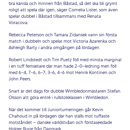
bra känsla och minnen från Båstad, så det ska bli grymt
roligt att spela där igen, säger Cornelia Lister, som även
spelar dubbel i Båstad tillsammans med Renata
Voracova.
Rebecca Peterson och Tamara Zidansek vann sin första
match i dubbeln och spelar mot Victoria Azarenka och
Ashleigh Barty i andra omgången på lördagen.
Robert Lindstedt och Tim Puetz föll med minsta marginal
i en tuff femsetare där man hade 2-0-ledning men föll
med 6-4, 7-6, 6-7, 3-6, 4-6 mot Henrik Kontinen och
John Peers.
Snart är det dags för dubble Wimbledonmästaren Stefan
Olsson att göra entré i rullstolsklassen i Wimbledon.
När det kommer till Juniorturneringen går Kevin
Chahoud in på lördagen där han ställs mot tuffaste
motståndet – danske världstvåan och förstaseedade
Holger Rune från Danmark.