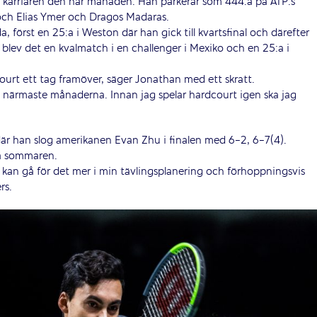
 karriären den här månaden. Han parkerar som 444:a på ATP:s
 och Elias Ymer och Dragos Madaras.
a, först en 25:a i Weston där han gick till kvartsfinal och därefter
ia blev det en kvalmatch i en challenger i Mexiko och en 25:a i
court ett tag framöver, säger Jonathan med ett skratt.
 närmaste månaderna. Innan jag spelar hardcourt igen ska jag
 där han slog amerikanen Evan Zhu i finalen med 6-2, 6-7(4).
ra sommaren.
jag kan gå för det mer i min tävlingsplanering och förhoppningsvis
rs.