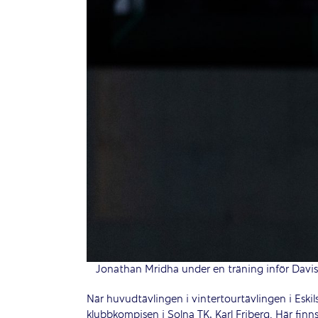
Jonathan Mridha under en träning inför Davis 
När huvudtävlingen i vintertourtävlingen i Eski
klubbkompisen i Solna TK, Karl Friberg. Här fin