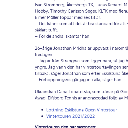
Isac Strömberg, Åkersbergs TK, Lucas Renard, MI
Hobby, Timothy Carlsson Seger, KLTK med flera. 
Elmer Möller toppar med sex titlar.
– Det känns som att det är bra standard för att
såklart tufft.
– För de andra, skämtar han.
26-årige Jonathan Mridha är uppväxt i närområd
fredagen.
– Jag är från Strängnäs som ligger nära, så jag h
yngre. Jag vann den här vintertourtävlingen sena
tillbaka, säger Jonathan som efter Eskilstuna åke
– Förhoppningsvis går jag in i alla, säger han.
Ukrainskan Daria Lopatetska, som tränar på Goo
Awad, Elfsborg Tennis är andraseedad följd av 
Lottning Eskilstuna Open Vintertour
Vintertouren 2021/2022
Vintertouren den här säsongen: