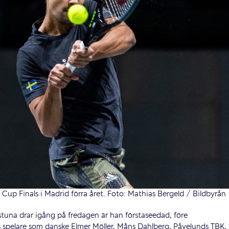
Cup Finals i Madrid förra året. Foto: Mathias Bergeld / Bildbyrån
lstuna drar igång på fredagen är han förstaseedad, före
ns spelare som danske Elmer Möller, Måns Dahlberg, Påvelunds TBK,