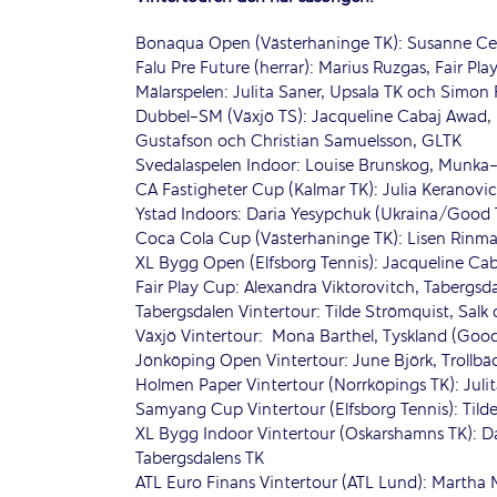
Bonaqua Open (Västerhaninge TK): Susanne Celi
Falu Pre Future (herrar): Marius Ruzgas, Fair Pla
Mälarspelen: Julita Saner, Upsala TK och Simon
Dubbel-SM (Växjö TS): Jacqueline Cabaj Awad, 
Gustafson och Christian Samuelsson, GLTK
Svedalaspelen Indoor: Louise Brunskog, Munka
CA Fastigheter Cup (Kalmar TK): Julia Keranovi
Ystad Indoors: Daria Yesypchuk
(Ukraina/Good 
Coca Cola Cup (Västerhaninge TK): Lisen Rinma
XL Bygg Open (Elfsborg Tennis): Jacqueline Cab
Fair Play Cup: Alexandra Viktorovitch, Tabergsd
Tabergsdalen Vintertour: Tilde Strömquist, Salk
Växjö Vintertour: Mona Barthel, Tyskland (Good
Jönköping Open Vintertour: June Björk, Trollb
Holmen Paper Vintertour (Norrköpings TK): Juli
Samyang Cup Vintertour (Elfsborg Tennis): Tilde
XL Bygg Indoor Vintertour (Oskarshamns TK): 
Tabergsdalens TK
ATL Euro Finans Vintertour (ATL Lund): Martha 