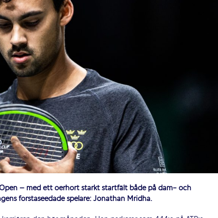
 Open – med ett oerhört starkt startfält både på dam- och
ingens förstaseedade spelare: Jonathan Mridha.