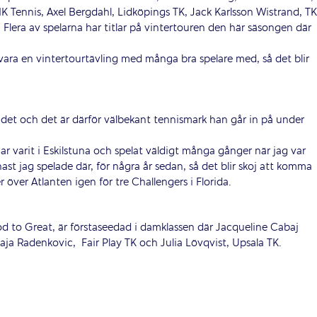
K Tennis, Axel Bergdahl, Lidköpings TK, Jack Karlsson Wistrand, TK
Flera av spelarna har titlar på vintertouren den här säsongen där
 vara en vintertourtävling med många bra spelare med, så det blir
et och det är därför välbekant tennismark han går in på under
ar varit i Eskilstuna och spelat väldigt många gånger när jag var
st jag spelade där, för några år sedan, så det blir skoj att komma
r över Atlanten igen för tre Challengers i Florida.
d to Great, är förstaseedad i damklassen där Jacqueline Cabaj
Maja Radenkovic,
Fair Play TK och Julia Lövqvist, Upsala TK.