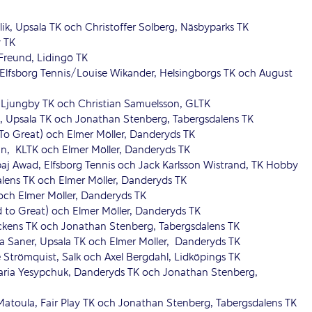
k, Upsala TK och Christoffer Solberg, Näsbyparks TK
y TK
 Freund, Lidingö TK
Elfsborg Tennis/Louise Wikander, Helsingborgs TK och August
-Ljungby TK och Christian Samuelsson, GLTK
c, Upsala TK och Jonathan Stenberg, Tabergsdalens TK
To Great)
och Elmer Möller, Danderyds TK
n, KLTK och Elmer Möller, Danderyds TK
aj Awad, Elfsborg Tennis och Jack Karlsson Wistrand, TK Hobby
alens TK och Elmer Möller, Danderyds TK
 och Elmer Möller, Danderyds TK
 to Great) och Elmer Möller, Danderyds TK
äckens TK och Jonathan Stenberg, Tabergsdalens TK
ta Saner, Upsala TK och Elmer Möller, Danderyds TK
 Strömquist, Salk och Axel Bergdahl, Lidköpings TK
Daria Yesypchuk, Danderyds TK och Jonathan Stenberg,
Matoula, Fair Play TK och Jonathan Stenberg, Tabergsdalens TK