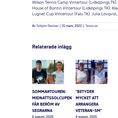
Wilson Tennis Camp Vintertour (Lidköpings TK):
House of Bontin Vintertour (Lidköpings TK): Klar
Lugnet Cup Vintertour (Falu TK): Julia Lövqvist
Av
Torbjörn Dencker
|
31 mars, 2022
|
Tennis.se
Relaterade inlägg
SOMMARTOUREN:
”BETYDER
MIDNATTSSOLCUPEN
MYCKET ATT
FÅR BERÖM AV
ARRANGERA
SEGRARNA
VETERAN-SM”
6 augusti, 2026
4 augusti, 2026