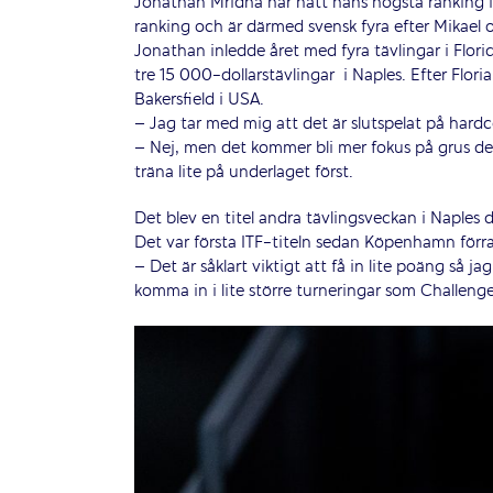
Jonathan Mridha har nått hans högsta ranking i
ranking och är därmed svensk fyra efter Mikael
Jonathan inledde året med fyra tävlingar i Florid
tre 15 000-dollarstävlingar
i Naples. Efter Flor
Bakersfield i USA.
– Jag tar med mig att det är slutspelat på hard
– Nej, men det kommer bli mer fokus på grus de
träna lite på underlaget först.
Det blev en titel andra tävlingsveckan i Naples
Det var första ITF-titeln sedan Köpenhamn för
– Det är såklart viktigt att få in lite poäng så 
komma in i lite större turneringar som Challenge