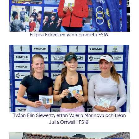
Filippa Eckersten vann bronset i FS16.
Tvåan Elin Siewertz, ettan Valeria Marinova och trean
Julia Orswall i FS18.