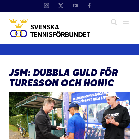
Fortsätt
Instagram
X
YouTube
Facebook
till
innehållet
JSM: DUBBLA GULD FÖR
TURESSON OCH HONIC