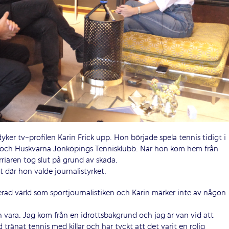
yker tv-profilen Karin Frick upp. Hon började spela tennis tidigt i
 och Huskvarna Jönköpings Tennisklubb. När hon kom hem från
rriären tog slut på grund av skada.
t där hon valde journalistyrket.
ad värld som sportjournalistiken och Karin märker inte av någon
an vara. Jag kom från en idrottsbakgrund och jag är van vid att
 tränat tennis med killar och har tyckt att det varit en rolig