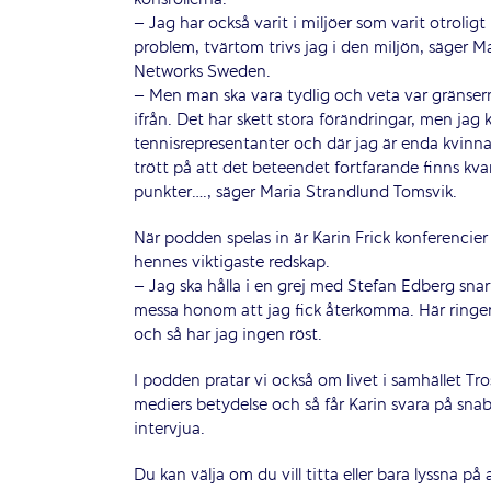
könsrollerna.
– Jag har också varit i miljöer som varit otroli
problem, tvärtom trivs jag i den miljön, säger 
Networks Sweden.
– Men man ska vara tydlig och veta var gränser
ifrån. Det har skett stora förändringar, men jag 
tennisrepresentanter och där jag är enda kvinna.
trött på att det beteendet fortfarande finns kv
punkter…., säger Maria Strandlund Tomsvik.
När podden spelas in är Karin Frick konferencier
hennes viktigaste redskap.
– Jag ska hålla i en grej med Stefan Edberg sn
messa honom att jag fick återkomma. Här ringer 
och så har jag ingen röst.
I podden pratar vi också om livet i samhället T
mediers betydelse och så får Karin svara på sna
intervjua.
Du kan välja om du vill titta eller bara lyssna på