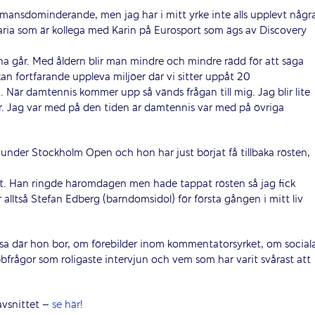
gt mansdominderande, men jag har i mitt yrke inte alls upplevt någr
Maria som är kollega med Karin på Eurosport som ägs av Discovery
na går. Med åldern blir man mindre och mindre rädd för att säga
kan fortfarande uppleva miljöer där vi sitter uppåt 20
 När damtennis kommer upp så vänds frågan till mig. Jag blir lite
ar. Jag var med på den tiden är damtennis var med på övriga
 under Stockholm Open och hon har just börjat få tillbaka rösten,
art. Han ringde häromdagen men hade tappat rösten så jag fick
alltså Stefan Edberg (barndomsidol) för första gången i mitt liv
rosa där hon bor, om förebilder inom kommentatorsyrket, om social
bbfrågor som roligaste intervjun och vem som har varit svårast att
 avsnittet –
se här!