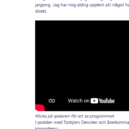
jargong. Jag har nog aldrig upplevt att något h
direkt.
Klicka på spelaren för att se programmet
I podden med Torbjörn Dencker och återkomman