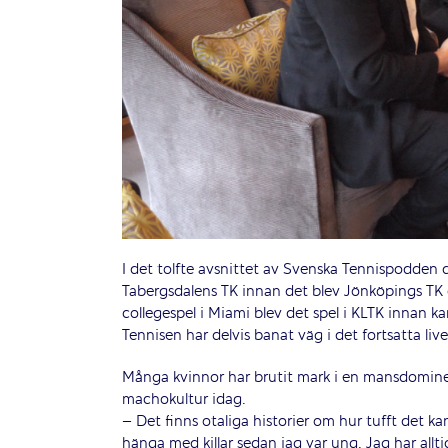
I det tolfte avsnittet av Svenska Tennispodden d
Tabergsdalens TK innan det blev Jönköpings TK
collegespel i Miami blev det spel i KLTK innan ka
Tennisen har delvis banat väg i det fortsatta live
Många kvinnor har brutit mark i en mansdominer
machokultur idag.
– Det finns otaliga historier om hur tufft det k
hänga med killar sedan jag var ung. Jag har alltid