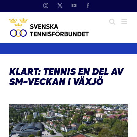
Fortsätt
Instagram
X
YouTube
Facebook
till
innehållet
KLART: TENNIS EN DEL AV
SM-VECKAN I VÄXJÖ