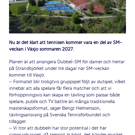
Nu är det klart att tennisen kommer vara en del av SM-
veckan i Växjö sommaren 2027.
Planen är att arrangera Dubbel-SM för damer och herrar
på Strandbjörket under tre dagar när SM-veckan
kommer till Växjö.
– Formatet blir troligtvis gruppspel följt av slutspel, vilket
innebär att alla spelare får flera matcher och att vi
förhoppningsvis kan skapa en tävling som passar både
spelare, publik och TV bättre än många traditionella
mästerskapsformat, säger Bengt Helmersson,
tävlingsansvarig på Svenska Tennisförbundet och
tillägger:
– Vi tror att dubbeln har stor potential i det här
sammanhanget, då tempot är högt, det händer mycket