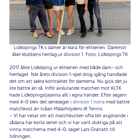
Lidköpings TK:s damer är klara för elitserien. Däremot
åker klubbens herrlag ur division 1. Foto: Lidköpings TK
2017 åkte Lidköping ur elitserien med både dam- och
herrlaget. När årets division 1-spel drog igång handlade
det om att säkra kontraktet för damerna. Nu gick det ju
lite bättre än så. Inför avslutande matchen mot KLTK
hade Lidköpingstjejerna allt i egna händer. Efter segern
med 4-0 blev det serieseger i
division 1 norra
med bättre
matchkvot än tvåan Mälarhöjdens IK Tennis.
– Vi har vetat om att matchkvoten ofta blir avgörande i
sådana här korta serier och vi har varit duktiga på att
vinna matcherna med 4-0, säger Lars Granath till
tidningen.