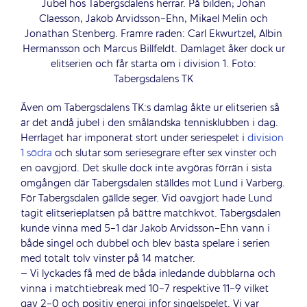
Jubel hos Tabergsdalens herrar. På bilden; Johan
Claesson, Jakob Arvidsson-Ehn, Mikael Melin och
Jonathan Stenberg. Främre raden: Carl Ekwurtzel, Albin
Hermansson och Marcus Billfeldt. Damlaget åker dock ur
elitserien och får starta om i division 1. Foto:
Tabergsdalens TK
Även om Tabergsdalens TK:s damlag åkte ur elitserien så
är det ändå jubel i den småländska tennisklubben i dag.
Herrlaget har imponerat stort under seriespelet i
division
1 södra
och slutar som seriesegrare efter sex vinster och
en oavgjord. Det skulle dock inte avgöras förrän i sista
omgången där Tabergsdalen ställdes mot Lund i Varberg.
För Tabergsdalen gällde seger. Vid oavgjort hade Lund
tagit elitserieplatsen på bättre matchkvot. Tabergsdalen
kunde vinna med 5-1 där Jakob Arvidsson-Ehn vann i
både singel och dubbel och blev bästa spelare i serien
med totalt tolv vinster på 14 matcher.
– Vi lyckades få med de båda inledande dubblarna och
vinna i matchtiebreak med 10-7 respektive 11-9 vilket
gav 2-0 och positiv energi inför singelspelet. Vi var