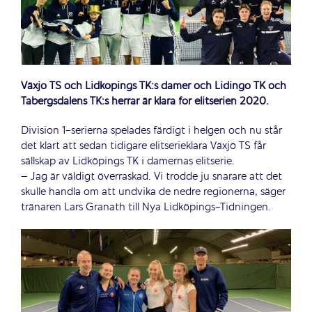
Växjö TS och Lidköpings TK:s damer och Lidingö TK och
Tabergsdalens TK:s herrar är klara för elitserien 2020.
Division 1-serierna spelades färdigt i helgen och nu står
det klart att sedan tidigare elitserieklara Växjö TS får
sällskap av Lidköpings TK i damernas elitserie.
– Jag är väldigt överraskad. Vi trodde ju snarare att det
skulle handla om att undvika de nedre regionerna, säger
tränaren Lars Granath till Nya Lidköpings-Tidningen.