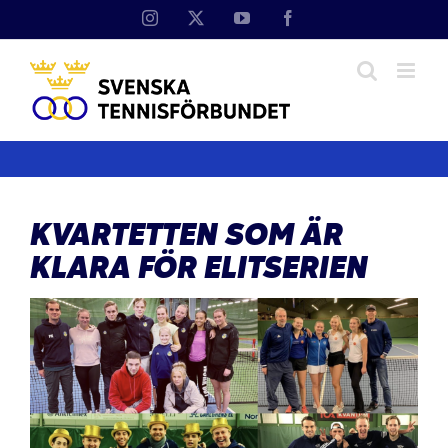
Fortsätt
Instagram
X
YouTube
Facebook
till
innehållet
KVARTETTEN SOM ÄR
KLARA FÖR ELITSERIEN