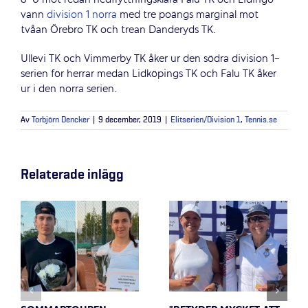
6-0 mot redan nedflyttningsklara Falu TK och Lidingö
vann
division 1 norra
med tre poängs marginal mot
tvåan Örebro TK och trean Danderyds TK.
Ullevi TK och Vimmerby TK åker ur den södra division 1-
serien för herrar medan Lidköpings TK och Falu TK åker
ur i den norra serien.
Av
Torbjörn Dencker
|
9 december, 2019
|
Elitserien/Division 1
,
Tennis.se
Relaterade inlägg