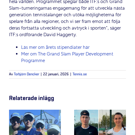
hela världen. Programmet speglar både ITF:s och Grand
Slam-turneringarnas engagemang för att utveckla nästa
generation tennistalanger och utöka möjligheterna för
spelare från alla regioner, och vi ser fram emot att följa
deras fortsatta utveckling och avtryck i sporten”, säger
ITF:s ordförande David Haggerty.
Läs mer om årets stipendiater här
Mer om The Grand Slam Player Development
Programme
Av
Torbjörn Dencker
|
22 januari, 2026
|
Tennis.se
Relaterade inlägg