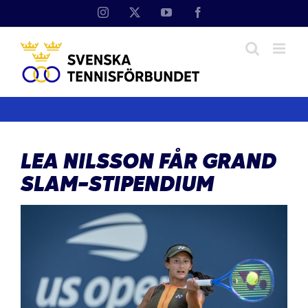
Fortsätt
Instagram
X
YouTube
Facebook
till
innehållet
LEA NILSSON FÅR GRAND
SLAM-STIPENDIUM