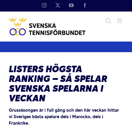
Fortsätt
Instagram
X
YouTube
Facebook
till
innehållet
LISTERS HÖGSTA
RANKING – SÅ SPELAR
SVENSKA SPELARNA I
VECKAN
Grussäsongen är i full gång och den här veckan hittar
vi Sveriges bästa spelare dels i Marocko, dels i
Frankrike.