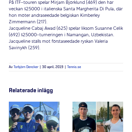
På ITF-touren spelar Mirjam Björklund (469) den här
veckan $25000 i italienska Santa Margherita Di Pula, där
hon möter andraseedade belgiskan Kimberley
Zimmermann (217).
Jacqueline Cabaj Awad (625) spelar liksom Susanne Celik
(692) $25000-turneringen i Namangan, Uzbekistan.
Jacqueline ställs mot förstaseedade ryskan Valeria
Savinykh (259).
Av
Torbjörn Dencker
|
30 april, 2019
|
Tennis.se
Relaterade inlägg