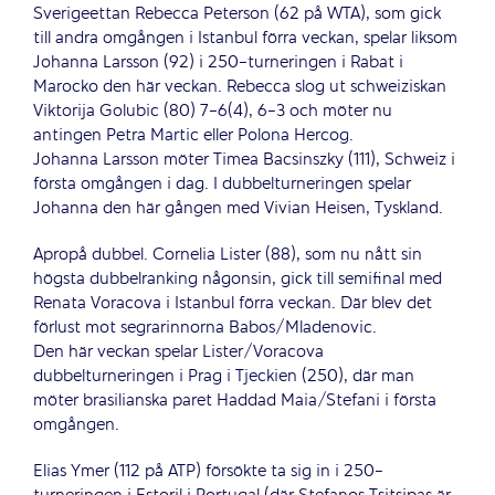
Sverigeettan Rebecca Peterson (62 på WTA), som gick
till andra omgången i Istanbul förra veckan, spelar liksom
Johanna Larsson (92) i 250-turneringen i Rabat i
Marocko den här veckan. Rebecca slog ut schweiziskan
Viktorija Golubic (80) 7-6(4), 6-3 och möter nu
antingen Petra Martic eller Polona Hercog.
Johanna Larsson möter Timea Bacsinszky (111), Schweiz i
första omgången i dag. I dubbelturneringen spelar
Johanna den här gången med Vivian Heisen, Tyskland.
Apropå dubbel. Cornelia Lister (88), som nu nått sin
högsta dubbelranking någonsin, gick till semifinal med
Renata Voracova i Istanbul förra veckan. Där blev det
förlust mot segrarinnorna Babos/Mladenovic.
Den här veckan spelar Lister/Voracova
dubbelturneringen i Prag i Tjeckien (250), där man
möter brasilianska paret Haddad Maia/Stefani i första
omgången.
Elias Ymer (112 på ATP) försökte ta sig in i 250-