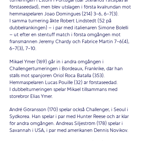
turneringen i Estoril i Portugal (där Stefanos Tsitsipas är
förstaseedad), men blev utslagen i första kvalrundan mot
hemmaspelaren Joao Domingues (214) 3-6, 6-7(3).
I samma turnering åkte Robert Lindstedt (52 på
dubbelrankingen) – i par med italienaren Simone Bolelli
– ut efter en stentuff match i första omgången mot
fransmännen Jeremy Chardy och Fabrice Martin 7-6(4),
6-7(3), 7-10.
Mikael Ymer (169) går in i andra omgången i
Challengerturneringen i Bordeaux, Frankrike, där han
ställs mot spanjoren Oriol Roca Batalla (353).
Hemmaspelaren Lucas Pouille (32) är förstaseedad.
I dubbelturneringen spelar Mikael tillsammans med
storebror Elias Ymer.
André Göransson (170) spelar också Challenger, i Seoul i
Sydkorea. Han spelar i par med Hunter Reese och är klar
för andra omgången. Andreas Siljeström (178) spelar i
Savannah i USA, i par med amerikanen Dennis Novikov.