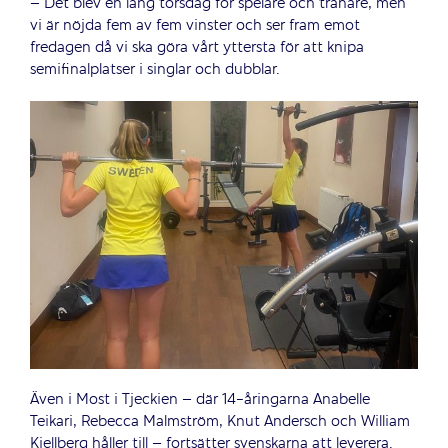
– Det blev en lång torsdag för spelare och tränare, men
vi är nöjda fem av fem vinster och ser fram emot
fredagen då vi ska göra vårt yttersta för att knipa
semifinalplatser i singlar och dubblar.
Även i Most i Tjeckien – där 14-åringarna Anabelle
Teikari, Rebecca Malmström, Knut Andersch och William
Kjellberg håller till – fortsätter svenskarna att leverera.