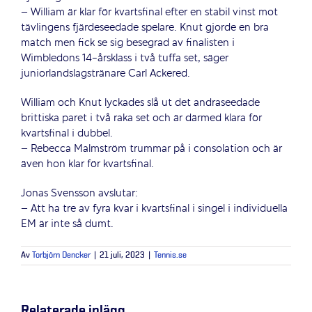
– William är klar för kvartsfinal efter en stabil vinst mot
tävlingens fjärdeseedade spelare. Knut gjorde en bra
match men fick se sig besegrad av finalisten i
Wimbledons 14-årsklass i två tuffa set, säger
juniorlandslagstränare Carl Ackered.
William och Knut lyckades slå ut det andraseedade
brittiska paret i två raka set och är därmed klara för
kvartsfinal i dubbel.
– Rebecca Malmström trummar på i consolation och är
även hon klar för kvartsfinal.
Jonas Svensson avslutar:
– Att ha tre av fyra kvar i kvartsfinal i singel i individuella
EM är inte så dumt.
Av
Torbjörn Dencker
|
21 juli, 2023
|
Tennis.se
Relaterade inlägg