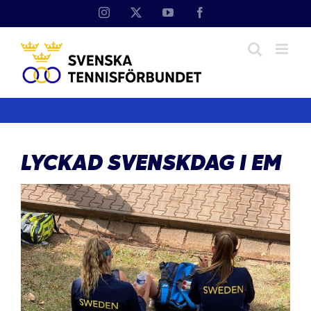
Fortsätt
Instagram
X
YouTube
Facebook
till
innehållet
LYCKAD SVENSKDAG I EM