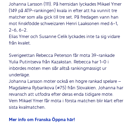
Johanna Larsson (111). På herrsidan lyckades Mikael Ymer
(149 på ATP-rankingen) kvala in efter att ha vunnit tre
matcher som alla gick till tre set. På fredagen vann han
mot finskfödde schweizaren Henri Laaksonen med 6-1,
2-6, 6-2.
Elias Ymer och Susanne Celik lyckades inte ta sig vidare
från kvalet.
Sverigeettan Rebecca Peterson får möta 39-rankade
Yulia Putintseva från Kazakstan. Rebecca har 1-0 i
inbördes möten men slår alltså rankingmässigt ur
underläge.
Johanna Larsson möter också en högre rankad spelare –
Magdalena Rybarikova (#75) från Slovakien. Johanna har
revansch att utfodra efter deras enda tidigare möte.
Vem Mikael Ymer får möta i första matchen blir klart efter
sista kvalmatchen.
Mer info om Franska Öppna här!