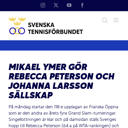
Fortsätt
Instagram
X
YouTube
Facebook
till
innehållet
MIKAEL YMER GÖR
REBECCA PETERSON OCH
JOHANNA LARSSON
SÄLLSKAP
På måndag startar den 118:e upplagan av Franska Öppna
som är den andra av årets fyra Grand Slam-turneringar.
Singellottningen är klar och på damsidan ställs Sveriges
hopp till Rebecca Peterson (64:a på WTA-rankingen) och