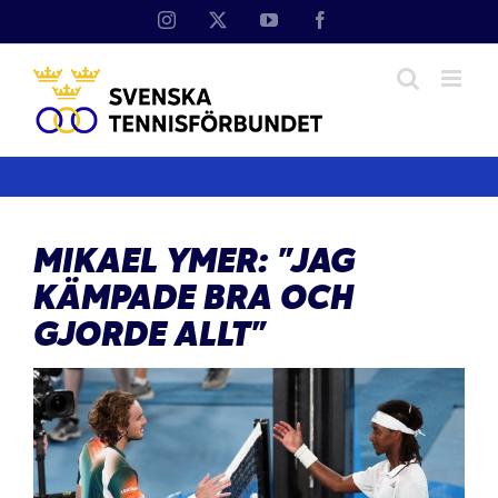
Fortsätt
Instagram
X
YouTube
Facebook
till
innehållet
MIKAEL YMER: ”JAG
KÄMPADE BRA OCH
GJORDE ALLT”