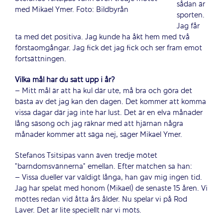
sådan är
med Mikael Ymer. Foto: Bildbyrån
sporten.
Jag får
ta med det positiva. Jag kunde ha åkt hem med två
förstaomgångar. Jag fick det jag fick och ser fram emot
fortsättningen.
Vilka mål har du satt upp i år?
– Mitt mål är att ha kul där ute, må bra och göra det
bästa av det jag kan den dagen. Det kommer att komma
vissa dagar där jag inte har lust. Det är en elva månader
lång säsong och jag räknar med att hjärnan några
månader kommer att säga nej, säger Mikael Ymer.
Stefanos Tsitsipas vann även tredje mötet
”barndomsvännerna” emellan. Efter matchen sa han:
– Vissa dueller var väldigt långa, han gav mig ingen tid.
Jag har spelat med honom (Mikael) de senaste 15 åren. Vi
möttes redan vid åtta års ålder. Nu spelar vi på Rod
Laver. Det är lite speciellt när vi möts.