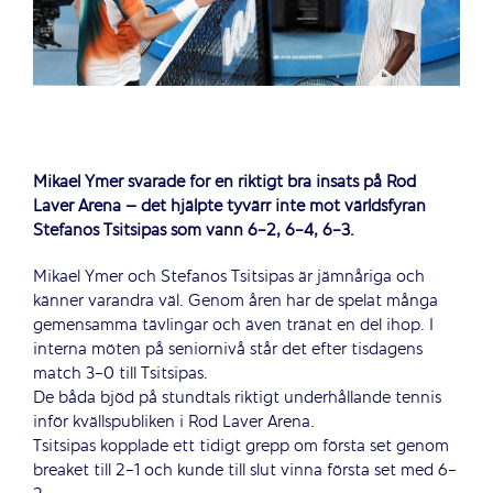
Mikael Ymer svarade för en riktigt bra insats på Rod
Laver Arena – det hjälpte tyvärr inte mot världsfyran
Stefanos Tsitsipas som vann 6-2, 6-4, 6-3.
Mikael Ymer och Stefanos Tsitsipas är jämnåriga och
känner varandra väl. Genom åren har de spelat många
gemensamma tävlingar och även tränat en del ihop. I
interna möten på seniornivå står det efter tisdagens
match 3-0 till Tsitsipas.
De båda bjöd på stundtals riktigt underhållande tennis
inför kvällspubliken i Rod Laver Arena.
Tsitsipas kopplade ett tidigt grepp om första set genom
breaket till 2-1 och kunde till slut vinna första set med 6-