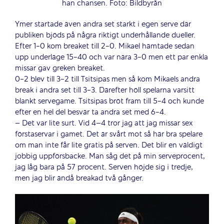
han chansen. Foto: Bildbyrån
Ymer startade även andra set starkt i egen serve där
publiken bjöds på några riktigt underhållande dueller.
Efter 1-0 kom breaket till 2-0. Mikael hämtade sedan
upp underläge 15-40 och var nära 3-0 men ett par enkla
missar gav greken breaket.
0-2 blev till 3-2 till Tsitsipas men så kom Mikaels andra
break i andra set till 3-3. Därefter höll spelarna varsitt
blankt servegame. Tsitsipas bröt fram till 5-4 och kunde
efter en hel del besvär ta andra set med 6-4.
– Det var lite surt. Vid 4–4 tror jag att jag missar sex
förstaservar i gamet. Det är svårt mot så här bra spelare
om man inte får lite gratis på serven. Det blir en väldigt
jobbig uppförsbacke. Man såg det på min serveprocent,
jag låg bara på 57 procent. Serven höjde sig i tredje,
men jag blir ändå breakad två gånger.