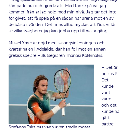
kämpade bra och gjorde allt. Med tanke på var jag
kommer ifrån är jag nöjd med min nivå. Jag tar det inte
för givet, att få spela på en sådan här arena mot en av
de bästa i världen. Det finns alltid mycket att lära, vi får
se vilka svagheter jag kan jobba upp till nästa gång.
Mikael Ymer är nöjd med säsongsinledningen och
kvartsfinalen i Adelaide, där han föll mot en annan
grekisk spelare – slutsegraren Thanasi Kokkinakis.
– Det är
positivt!
Det
kunde
varit
värre
och det
kunde ha
gått
bättre,
Stefanos Tsitsipas vann även tredje mötet