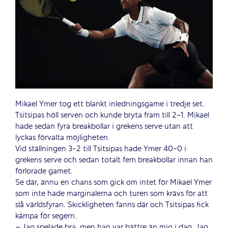
Mikael Ymer tog ett blankt inledningsgame i tredje set.
Tsitsipas höll serven och kunde bryta fram till 2-1. Mikael
hade sedan fyra breakbollar i grekens serve utan att
lyckas förvalta möjligheten.
Vid ställningen 3-2 till Tsitsipas hade Ymer 40-0 i
grekens serve och sedan totalt fem breakbollar innan han
förlorade gamet.
Se där, ännu en chans som gick om intet för Mikael Ymer
som inte hade marginalerna och turen som krävs för att
slå världsfyran. Skickligheten fanns där och Tsitsipas fick
kämpa för segern.
– Jag spelade bra, men han var bättre än mig i dag. Jag