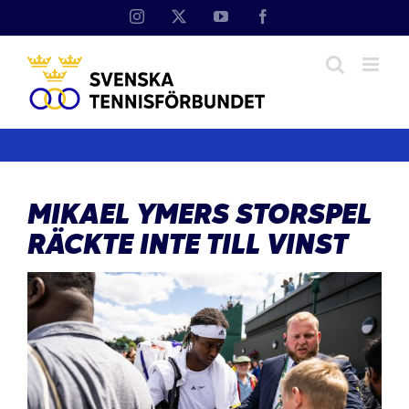
Fortsätt
Instagram
X
YouTube
Facebook
till
innehållet
MIKAEL YMERS STORSPEL
RÄCKTE INTE TILL VINST