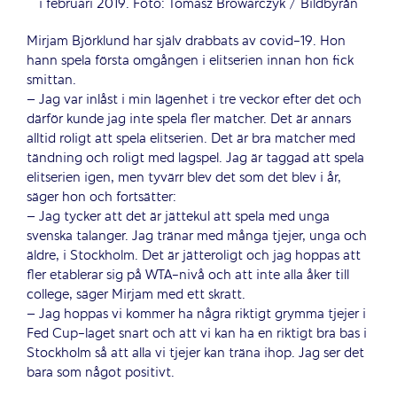
i februari 2019. Foto: Tomasz Browarczyk / Bildbyrån
Mirjam Björklund har själv drabbats av covid-19. Hon
hann spela första omgången i elitserien innan hon fick
smittan.
– Jag var inlåst i min lägenhet i tre veckor efter det och
därför kunde jag inte spela fler matcher. Det är annars
alltid roligt att spela elitserien. Det är bra matcher med
tändning och roligt med lagspel. Jag är taggad att spela
elitserien igen, men tyvärr blev det som det blev i år,
säger hon och fortsätter:
– Jag tycker att det är jättekul att spela med unga
svenska talanger. Jag tränar med många tjejer, unga och
äldre, i Stockholm. Det är jätteroligt och jag hoppas att
fler etablerar sig på WTA-nivå och att inte alla åker till
college, säger Mirjam med ett skratt.
– Jag hoppas vi kommer ha några riktigt grymma tjejer i
Fed Cup-laget snart och att vi kan ha en riktigt bra bas i
Stockholm så att alla vi tjejer kan träna ihop. Jag ser det
bara som något positivt.