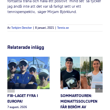
fortsätta träna och hålla ett positivt ”mind set” så tycker
jag ändå inte att det var så farligt sett ur ett
tennisperspektiv,
säger Mirjam Björklund.
Av
Torbjörn Dencker
|
8 januari, 2021
|
Tennis.se
Relaterade inlägg
F18-LAGET FYRA I
SOMMARTOUREN:
EUROPA!
MIDNATTSSOLCUPEN
FÅR BERÖM AV
7 augusti, 2026