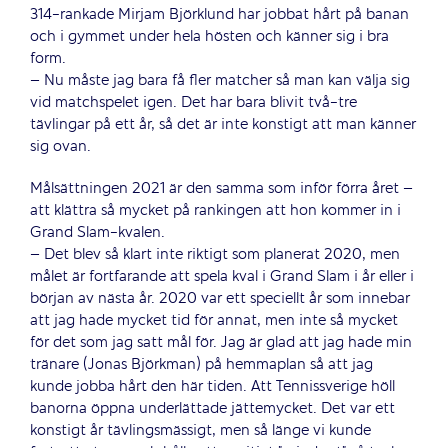
314-rankade Mirjam Björklund har jobbat hårt på banan
och i gymmet under hela hösten och känner sig i bra
form.
– Nu måste jag bara få fler matcher så man kan välja sig
vid matchspelet igen. Det har bara blivit två-tre
tävlingar på ett år, så det är inte konstigt att man känner
sig ovan.
Målsättningen 2021 är den samma som inför förra året –
att klättra så mycket på rankingen att hon kommer in i
Grand Slam-kvalen.
– Det blev så klart inte riktigt som planerat 2020, men
målet är fortfarande att spela kval i Grand Slam i år eller i
början av nästa år. 2020 var ett speciellt år som innebar
att jag hade mycket tid för annat, men inte så mycket
för det som jag satt mål för. Jag är glad att jag hade min
tränare (Jonas Björkman) på hemmaplan så att jag
kunde jobba hårt den här tiden. Att Tennissverige höll
banorna öppna underlättade jättemycket. Det var ett
konstigt år tävlingsmässigt, men så länge vi kunde