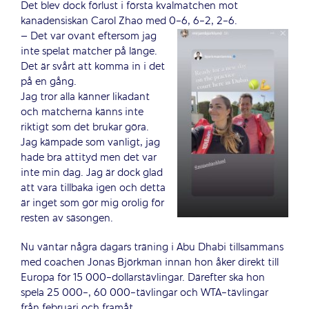
Det blev dock förlust i första kvalmatchen mot
kanadensiskan Carol Zhao med 0-6, 6-2, 2-6.
– Det var ovant eftersom jag
inte spelat matcher på länge.
Det är svårt att komma in i det
på en gång.
Jag tror alla känner likadant
och matcherna känns inte
riktigt som det brukar göra.
Jag kämpade som vanligt, jag
hade bra attityd men det var
inte min dag. Jag är dock glad
att vara tillbaka igen och detta
är inget som gör mig orolig för
resten av säsongen.
Nu väntar några dagars träning i Abu Dhabi tillsammans
med coachen Jonas Björkman innan hon åker direkt till
Europa för 15 000-dollarstävlingar. Därefter ska hon
spela 25 000-, 60 000-tävlingar och WTA-tävlingar
från februari och framåt.