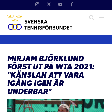
Fortsätt
Instagram
X
YouTube
Facebook
till
innehållet
MIRJAM BJÖRKLUND
FÖRST UT PÅ WTA 2021:
”KÄNSLAN ATT VARA
IGÅNG IGEN ÄR
UNDERBAR”