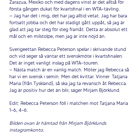
Zarazua, Mexiko och med dagens vinst är det alltså för
första gången dukat för kvartsfinal i en WTA-tävling.
– Jag har det i mig, det har jag alltid vetat. Jag har bara
fortsatt jobba och det har stadigt gått uppåt, så jag är
glad att jag tar steg för steg framåt. Detta är absolut ett
mål och en milstolpe, men jag är inte nöjd än.
Sverigeettan Rebecca Peterson spelar i skrivande stund
och vid seger så väntar ett svenskmöte i kvartsfinalen.
Det är inget vanligt inslag på WTA-touren.
– Nästa match är en vanlig match. Möter jag Rebecca så
har vi en svensk i semin. Men det kvittar. Vinner
Tatjana
Maria (från Tyskland), så ska jag ta revansch åt Rebecca.
Jag är positiv hur det än blir, säger Mirjam Björklund.
Edit: Rebecca Peterson föll i matchen mot Tatjana Maria
1-6, 4-6.
Bilden ovan är hämtad från Mirjam Björklunds
instagramkonto.