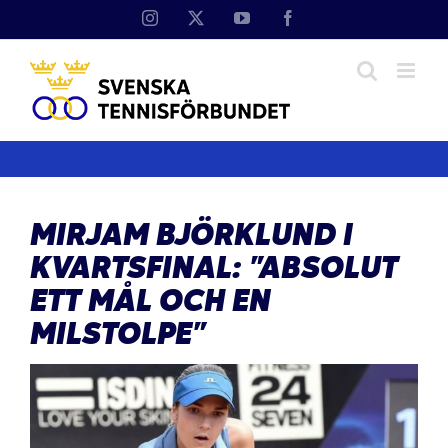
Fortsätt
Instagram
X
YouTube
Facebook
till
innehållet
MIRJAM BJÖRKLUND I
KVARTSFINAL: ”ABSOLUT
ETT MÅL OCH EN
MILSTOLPE”