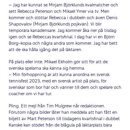
– Jag har kunnat se Mirjam Björklunds kvalmatcher och
sett Rebecca Peterson och Mikael Ymer via tv. Men
kommer och stöttar Rebecca i dubbeln och även Denis
Shapovalov (Mirjam Björklunds pojkvän). Vi blir
temporära kanadensare. Jag kommer åka ner på tisdag
igen och se Rebeccas kvartsfinal. I dag har vi en Björn
Borg-kopia och några andra som kommer. Jag har bett
att de ska hålla igång det på läktaren.
På plats eller inte. Mikael Ekholm gör sitt för att de
svenska spelarna ska känna sig hemma.
– Min förhoppning är att kunna anordna en svensk
tennisfest 2023, med en svensk artist på plats, för
svenskar som bor här och vänner till dem och spelare och
coacher om vi har tur.
Pling. Ett mejl från Tim Mulgrew når redaktionen.
Förutom några bilder låter han meddela att han fått en
biljett av Mart Peterson till tisdagens kvartsfinal i dubbel.
Kanske kan stödet från de blågula på läktarplats bära