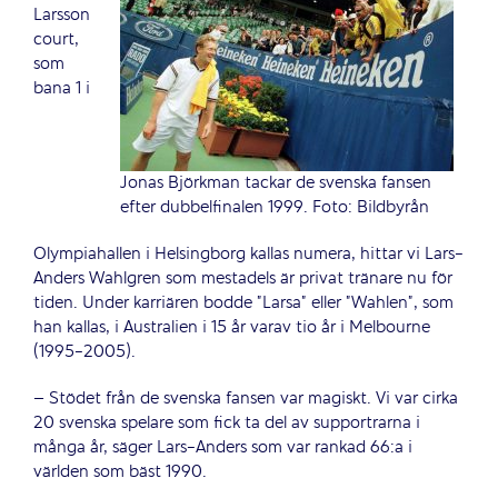
Larsson
court,
som
bana 1 i
Jonas Björkman tackar de svenska fansen
efter dubbelfinalen 1999. Foto: Bildbyrån
Olympiahallen i Helsingborg kallas numera, hittar vi Lars-
Anders Wahlgren som mestadels är privat tränare nu för
tiden. Under karriären bodde ”Larsa” eller ”Wahlen”, som
han kallas, i Australien i 15 år varav tio år i Melbourne
(1995-2005).
– Stödet från de svenska fansen var magiskt. Vi var cirka
20 svenska spelare som fick ta del av supportrarna i
många år, säger Lars-Anders som var rankad 66:a i
världen som bäst 1990.