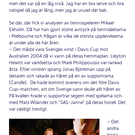
men det var på en låg nivå. Jag har en bra serve och bra
nätspel då jag är lång, men jag är urusel där bak.
Se där, där fick vi analysen av tennisspelaren Mikael
Ekholm. Då har han gjort större avtryck på tennisläktarna
i Melbourne och frågan är vilka de största upplevelserna
är under alla de här åren.
– Det måste vara Sveriges vinst i Davis Cup mot
Australien 2004 då vi vann på deras hemmaplan. Lleyton
Hewitt var världsetta och Mark Philippoussis var rankad
åtta. Efter vinsten sprang Jonas Björkman upp på
läktaren och rakade av håret på en av supportrarna
(Candle).
De hade kommit överens om det före Davis
Cup-matchen, att om Sverige vann skulle allt håret av.
På kvällen firade vi supportrar segern med spelarna och
med Mats Wilander och ”SAS-Janne” på deras hotell. Det
var väldigt trevligt.
– Det
andra