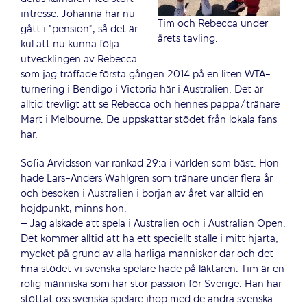
intresse. Johanna har nu
Tim och Rebecca under
gått i ”pension”, så det är
årets tävling.
kul att nu kunna följa
utvecklingen av Rebecca
som jag träffade första gången 2014 på en liten WTA-
turnering i Bendigo i Victoria här i Australien. Det är
alltid trevligt att se Rebecca och hennes pappa/tränare
Mart i Melbourne. De uppskattar stödet från lokala fans
här.
Sofia Arvidsson var rankad 29:a i världen som bäst. Hon
hade Lars-Anders Wahlgren som tränare under flera år
och besöken i Australien i början av året var alltid en
höjdpunkt, minns hon.
– Jag älskade att spela i Australien och i Australian Open.
Det kommer alltid att ha ett speciellt ställe i mitt hjärta,
mycket på grund av alla härliga människor där och det
fina stödet vi svenska spelare hade på läktaren. Tim är en
rolig människa som har stor passion för Sverige. Han har
stöttat oss svenska spelare ihop med de andra svenska