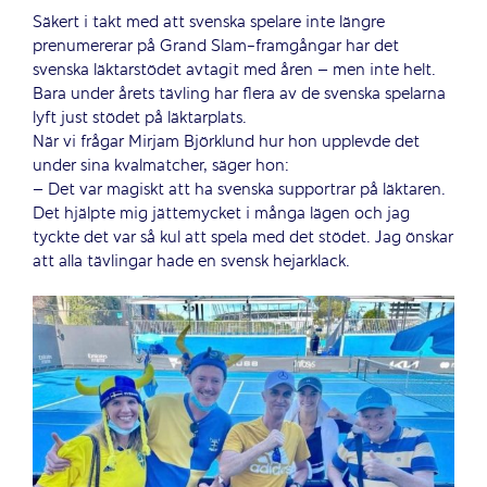
Säkert i takt med att svenska spelare inte längre
prenumererar på Grand Slam-framgångar har det
svenska läktarstödet avtagit med åren – men inte helt.
Bara under årets tävling har flera av de svenska spelarna
lyft just stödet på läktarplats.
När vi frågar Mirjam Björklund hur hon upplevde det
under sina kvalmatcher, säger hon:
– Det var magiskt att ha svenska supportrar på läktaren.
Det hjälpte mig jättemycket i många lägen och jag
tyckte det var så kul att spela med det stödet. Jag önskar
att alla tävlingar hade en svensk hejarklack.