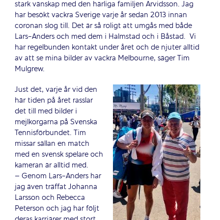
stark vänskap med den härliga familjen Arvidsson. Jag
har besökt vackra Sverige varje år sedan 2013 innan
coronan slog till. Det är så roligt att umgås med både
Lars-Anders och med dem i Halmstad och i Båstad.
Vi
har regelbunden kontakt under året och de njuter alltid
av att se mina bilder av vackra Melbourne, säger Tim
Mulgrew.
Just det, varje år vid den
här tiden på året rasslar
det till med bilder i
mejlkorgarna på Svenska
Tennisförbundet. Tim
missar sällan en match
med en svensk spelare och
kameran är alltid med.
– Genom Lars-Anders har
jag även träffat Johanna
Larsson och Rebecca
Peterson och jag har följt
deras karriärer med stort