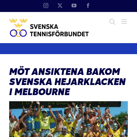
Fortsätt
Instagram
X
YouTube
Facebook
till
innehållet
MÖT ANSIKTENA BAKOM
SVENSKA HEJARKLACKEN
I MELBOURNE