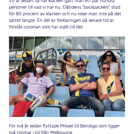
20 år sedan, så har klacken gått ifrån ett par hundra
personer till vad vi har nu. Dåtidens ”backpackers” stod
för 80 procent av klacken och nu reser man inte på det
sättet längre. En del av förklaringen på senare tid är
förstås coronan som har ställt till det.
För två år sedan flyttade Mikael till Bendigo som ligger
två timmar i bil från Melbourne.