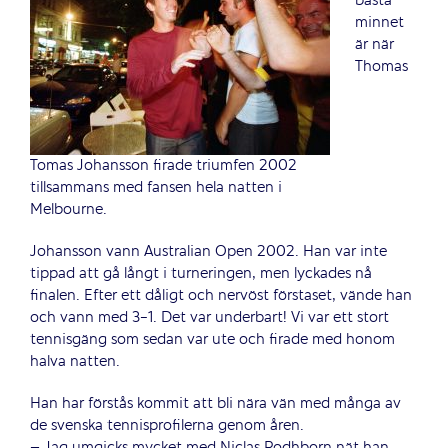
bästa
minnet
är när
Thomas
Tomas Johansson firade triumfen 2002
tillsammans med fansen hela natten i
Melbourne.
Johansson vann Australian Open 2002. Han var inte
tippad att gå långt i turneringen, men lyckades nå
finalen. Efter ett dåligt och nervöst förstaset, vände han
och vann med 3-1. Det var underbart! Vi var ett stort
tennisgäng som sedan var ute och firade med honom
halva natten.
Han har förstås kommit att bli nära vän med många av
de svenska tennisprofilerna genom åren.
– Jag umgicks mycket med Niclas Rodhborn nät han