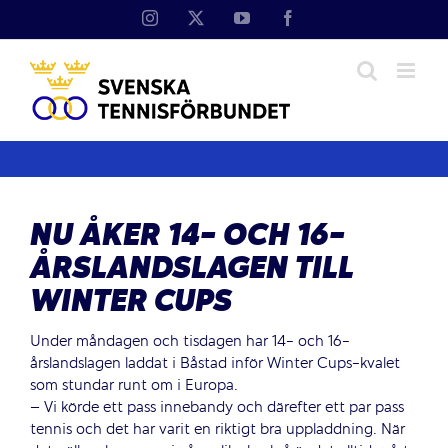
Fortsätt
Instagram
X
YouTube
Facebook
till
innehållet
NU ÅKER 14- OCH 16-
ÅRSLANDSLAGEN TILL
WINTER CUPS
Under måndagen och tisdagen har 14- och 16-
årslandslagen laddat i Båstad inför Winter Cups-kvalet
som stundar runt om i Europa.
– Vi körde ett pass innebandy och därefter ett par pass
tennis och det har varit en riktigt bra uppladdning. När