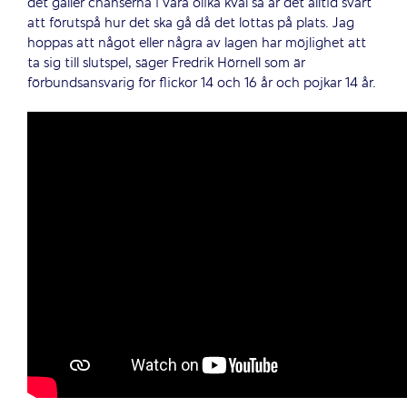
det gäller chanserna i våra olika kval så är det alltid svårt
att förutspå hur det ska gå då det lottas på plats. Jag
hoppas att något eller några av lagen har möjlighet att
ta sig till slutspel, säger Fredrik Hörnell som är
förbundsansvarig för flickor 14 och 16 år och pojkar 14 år.