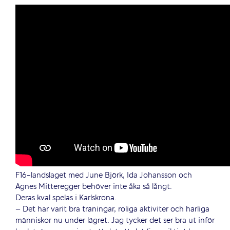
F16-landslaget med June Björk, Ida Johansson och
Agnes Mitteregger behöver inte åka så långt.
Deras kval spelas i Karlskrona.
– Det har varit bra träningar, roliga aktiviter och härliga
människor nu under lägret. Jag tycker det ser bra ut inför