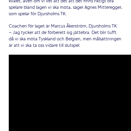
kvalet, även om vi vet att det att det finns riktigt bra
spelare bland lagen vi ska möta, säger Agnes Mitteregger,
som spelar för Djursholms TK.
Coachen för laget är Marcus Åkerström, Djursholms TK:
– Jag tycker att de förberett sig jättebra. Det blir tufft
då vi ska möta Tyskland och Belgien, men målsättningen
är att vi ska ta oss vidare till slutspel.