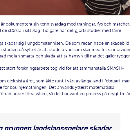
19 år dokumentera sin tennisvardag med träningar, fys och matcher.
 de största i sitt slag. Tidigare har det gjorts studier med färre
ånga skadar sig i ungdomstennisen. De som redan hade en skadebild
studien då syftet är att studera vad som sker med friska individer
ad mellan smärta och skada att ta hänsyn till när det gäller rygge
 ett stort forskningsarbete tog vid för att sammanställa SMASH-
m gick sista året, som åkte runt i vårt avlånga land i februari-mar
de för baslinjemätningen. Det används ytterst matematiska
 förrän under förra våren, så det har varit en process på drygt tre år
 om gruppen landslagsspelare skadar