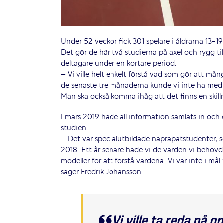
Under 52 veckor fick 301 spelare i åldrarna 13-
Det gör de här två studierna på axel och rygg till
deltagare under en kortare period.
– Vi ville helt enkelt förstå vad som gör att m
de senaste tre månaderna kunde vi inte ha med i 
Man ska också komma ihåg att det finns en skilln
I mars 2019 hade all information samlats in och
studien.
– Det var specialutbildade naprapatstudenter, so
2018. Ett år senare hade vi de värden vi behöv
modeller för att förstå värdena. Vi var inte i mål
säger Fredrik Johansson.
Vi ville ta reda på