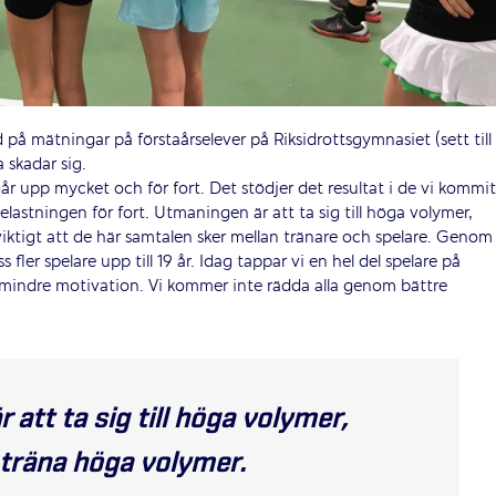
HUVUDPARTNERS
 på mätningar på förstaårselever på Riksidrottsgymnasiet (sett till
a skadar sig.
r upp mycket och för fort. Det stödjer det resultat i de vi kommit
belastningen för fort. Utmaningen är att ta sig till höga volymer,
 viktigt att de här samtalen sker mellan tränare och spelare. Genom
 fler spelare upp till 19 år. Idag tappar vi en hel del spelare på
ll mindre motivation. Vi kommer inte rädda alla genom bättre
NATIONELLA PARTNERS
att ta sig till höga volymer,
 träna höga volymer.