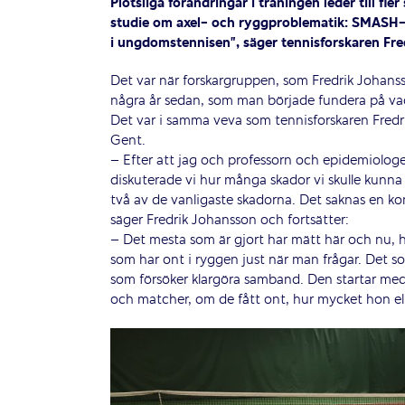
Plötsliga förändringar i träningen leder till fle
studie om axel- och ryggproblematik: SMASH-
i ungdomstennisen”, säger tennisforskaren Fr
Det var när forskargruppen, som Fredrik Johansso
några år sedan, som man började fundera på va
Det var i samma veva som tennisforskaren Fredri
Gent.
– Efter att jag och professorn och epidemiologe
diskuterade vi hur många skador vi skulle kunna 
två av de vanligaste skadorna. Det saknas en kompl
säger Fredrik Johansson och fortsätter:
– Det mesta som är gjort har mätt här och nu, h
som har ont i ryggen just när man frågar. Det so
som försöker klargöra samband. Den startar med
och matcher, om de fått ont, hur mycket hon el