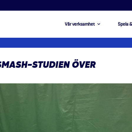
Vår verksamhet
Spela &
SMASH-STUDIEN ÖVER