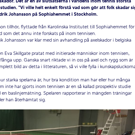
r skador. Det är en av slutsatserna i världens inom tennis största
studien. ”
Vi ville helt enkelt förstå vad som gör att folk skadar si
edrik Johansson på Sophiahemmet i Stockholm.
n tillhör, flyttade från Karolinska Institutet till Sophiahemmet för
d som det ännu inte forskats på inom tennisen.
k Johansson var klar med sin avhandling på axelskador i belgiska
n Eva Skillgate prata­t med initierade människor inom tennisen,
fånga upp. Ganska snart riktade vi in oss på axel och rygg som är
ett bild av detta i litteraturen, så vi ville fylla i kunskapsluckorn
ur starka spelarna är, hur bra kondition man har eller hur många
m inte har gjorts inom tennisen är en så kallad prospektiv studie
 en baslinjemätning. Spelaren rapporterar in mängden träningar
ler han återhämtat sig.