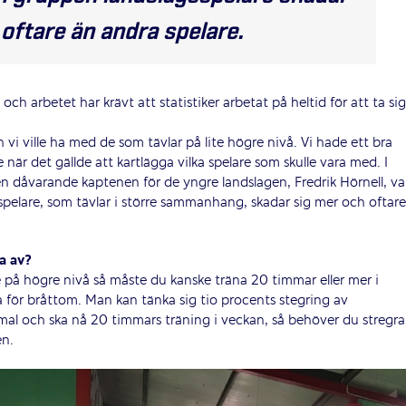
oftare än andra spelare.
h arbetet har krävt att statistiker arbetat på heltid för att ta sig
vi ville ha med de som tävlar på lite högre nivå. Vi hade ett bra
när det gällde att kartlägga vilka spelare som skulle vara med. I
ven dåvarande kaptenen för de yngre landslagen, Fredrik Hörnell, va
spelare, som tävlar i större sammanhang, skadar sig mer och oftare
a av?
 på högre nivå så måste du kanske träna 20 timmar eller mer i
a för bråttom. Man kan tänka sig tio procents stegring av
mal och ska nå 20 timmars träning i veckan, så behöver du stregra
en.