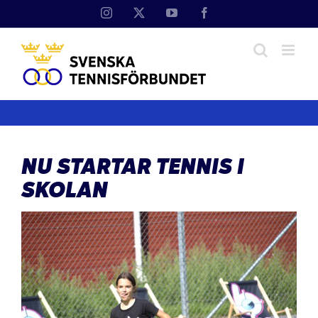
Fortsätt
Instagram
X
YouTube
Facebook
till
innehållet
NU STARTAR TENNIS I
SKOLAN