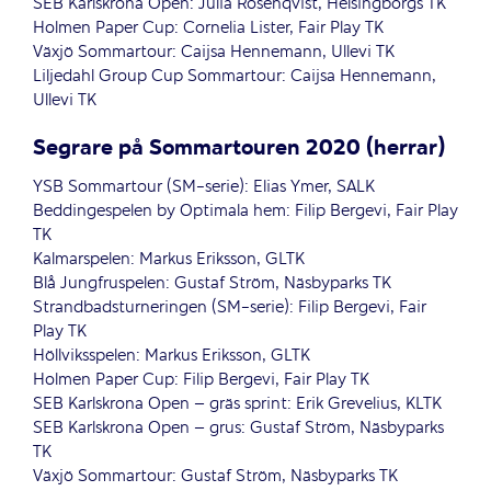
SEB Karlskrona Open: Julia Rosenqvist, Helsingborgs TK
Holmen Paper Cup: Cornelia Lister, Fair Play TK
Växjö Sommartour: Caijsa Hennemann, Ullevi TK
Liljedahl Group Cup Sommartour: Caijsa Hennemann,
Ullevi TK
Segrare på Sommartouren 2020 (herrar)
YSB Sommartour (SM-serie): Elias Ymer, SALK
Beddingespelen by Optimala hem: Filip Bergevi, Fair Play
TK
Kalmarspelen: Markus Eriksson, GLTK
Blå Jungfruspelen: Gustaf Ström, Näsbyparks TK
Strandbadsturneringen (SM-serie): Filip Bergevi, Fair
Play TK
Höllviksspelen: Markus Eriksson, GLTK
Holmen Paper Cup: Filip Bergevi, Fair Play TK
SEB Karlskrona Open – gräs sprint: Erik Grevelius, KLTK
SEB Karlskrona Open – grus: Gustaf Ström, Näsbyparks
TK
Växjö Sommartour: Gustaf Ström, Näsbyparks TK