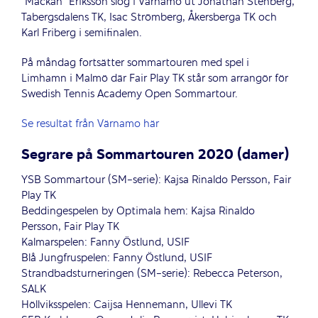
”Mackan” Eriksson slog i Värnamo ut Jonathan Stenberg,
Tabergsdalens TK, Isac Strömberg, Åkersberga TK och
Karl Friberg i semifinalen.
På måndag fortsätter sommartouren med spel i
Limhamn i Malmö där Fair Play TK står som arrangör för
Swedish Tennis Academy Open Sommartour.
Se resultat från Värnamo här
Segrare på Sommartouren 2020 (damer)
YSB Sommartour (SM-serie): Kajsa Rinaldo Persson, Fair
Play TK
Beddingespelen by Optimala hem: Kajsa Rinaldo
Persson, Fair Play TK
Kalmarspelen: Fanny Östlund, USIF
Blå Jungfruspelen: Fanny Östlund, USIF
Strandbadsturneringen (SM-serie): Rebecca Peterson,
SALK
Höllviksspelen: Caijsa Hennemann, Ullevi TK