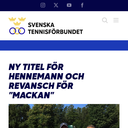
Fortsätt
Instagram
X
YouTube
Facebook
till
innehållet
NY TITEL FÖR
HENNEMANN OCH
REVANSCH FÖR
”MACKAN”