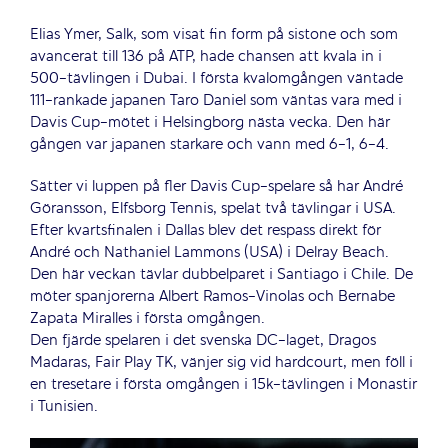
Elias Ymer, Salk, som visat fin form på sistone och som
avancerat till 136 på ATP, hade chansen att kvala in i
500-tävlingen i Dubai. I första kvalomgången väntade
111-rankade japanen Taro Daniel som väntas vara med i
Davis Cup-mötet i Helsingborg nästa vecka. Den här
gången var japanen starkare och vann med 6-1, 6-4.
Sätter vi luppen på fler Davis Cup-spelare så har André
Göransson, Elfsborg Tennis, spelat två tävlingar i USA.
Efter kvartsfinalen i Dallas blev det respass direkt för
André och Nathaniel Lammons (USA) i Delray Beach.
Den här veckan tävlar dubbelparet i Santiago i Chile. De
möter spanjorerna Albert Ramos-Vinolas och Bernabe
Zapata Miralles i första omgången.
Den fjärde spelaren i det svenska DC-laget, Dragos
Madaras, Fair Play TK, vänjer sig vid hardcourt, men föll i
en tresetare i första omgången i 15k-tävlingen i Monastir
i Tunisien.