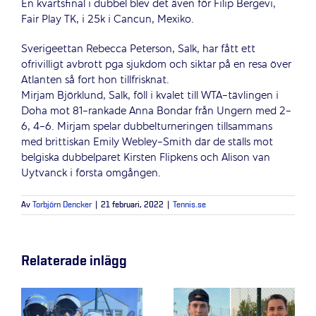
En kvartsfinal i dubbel blev det även för Filip Bergevi,
Fair Play TK, i 25k i Cancun, Mexiko.
Sverigeettan Rebecca Peterson, Salk, har fått ett
ofrivilligt avbrott pga sjukdom och siktar på en resa över
Atlanten så fort hon tillfrisknat.
Mirjam Björklund, Salk, föll i kvalet till WTA-tävlingen i
Doha mot 81-rankade Anna Bondar från Ungern med 2-
6, 4-6. Mirjam spelar dubbelturneringen tillsammans
med brittiskan Emily Webley-Smith där de ställs mot
belgiska dubbelparet Kirsten Flipkens och Alison van
Uytvanck i första omgången.
Av
Torbjörn Dencker
|
21 februari, 2022
|
Tennis.se
Relaterade inlägg