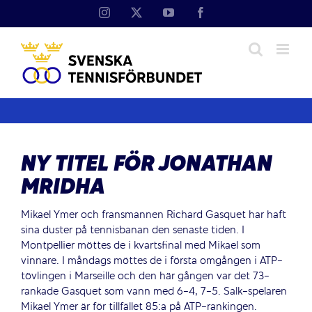
Fortsätt
Instagram
X
YouTube
Facebook
till
innehållet
NY TITEL FÖR JONATHAN
MRIDHA
Mikael Ymer och fransmannen Richard Gasquet har haft
sina duster på tennisbanan den senaste tiden. I
Montpellier möttes de i kvartsfinal med Mikael som
vinnare. I måndags möttes de i första omgången i ATP-
tövlingen i Marseille och den här gången var det 73-
rankade Gasquet som vann med 6-4, 7-5. Salk-spelaren
Mikael Ymer är för tillfället 85:a på ATP-rankingen.