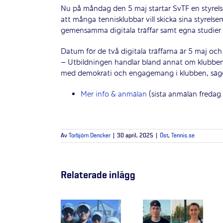
Nu på måndag den 5 maj startar SvTF en styrels
att många tennisklubbar vill skicka sina styrel
gemensamma digitala träffar samt egna studier via
Datum för de två digitala träffarna är 5 maj och
– Utbildningen handlar bland annat om klubben
med demokrati och engagemang i klubben, säge
Mer info & anmälan
(sista anmälan fredag
Av
Torbjörn Dencker
|
30 april, 2025
|
Öst
,
Tennis.se
Relaterade inlägg