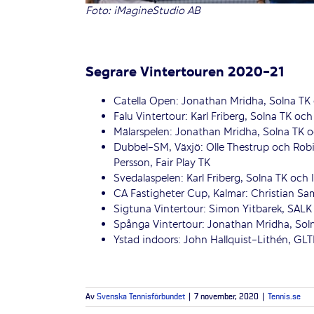
Foto: iMagineStudio AB
Segrare Vintertouren 2020-21
Catella Open: Jonathan Mridha, Solna TK
Falu Vintertour: Karl Friberg, Solna TK oc
Mälarspelen: Jonathan Mridha, Solna TK oc
Dubbel-SM, Växjö: Olle Thestrup och Robi
Persson, Fair Play TK
Svedalaspelen: Karl Friberg, Solna TK och 
CA Fastigheter Cup, Kalmar: Christian Sa
Sigtuna Vintertour: Simon Yitbarek, SALK
Spånga Vintertour: Jonathan Mridha, Sol
Ystad indoors: John Hallquist-Lithén, GLT
Av
Svenska Tennisförbundet
|
7 november, 2020
|
Tennis.se