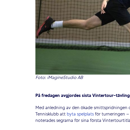
Foto: iMagineStudio AB
På fredagen avgjordes sista Vintertour-tävlinge
Med anledning av den ökade smittspridningen o
Tennisklubb att
byta spelplats
för turneringen – 
noterades segrarna för sina första Vintertourtitl