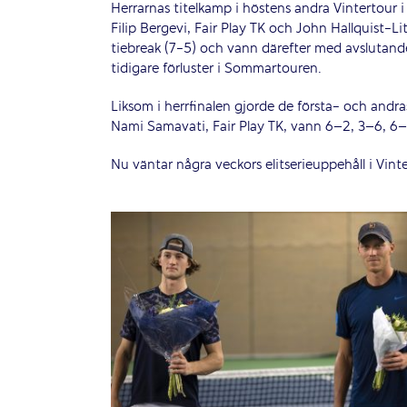
Herrarnas titelkamp i höstens andra Vintertour 
Filip Bergevi, Fair Play TK och John Hallquist-Li
tiebreak (7-5) och vann därefter med avslutande
tidigare förluster i Sommartouren.
Liksom i herrfinalen gjorde de första- och an
Nami Samavati, Fair Play TK, vann 6–2, 3–6, 6–
Nu väntar några veckors elitserieuppehåll i Vint