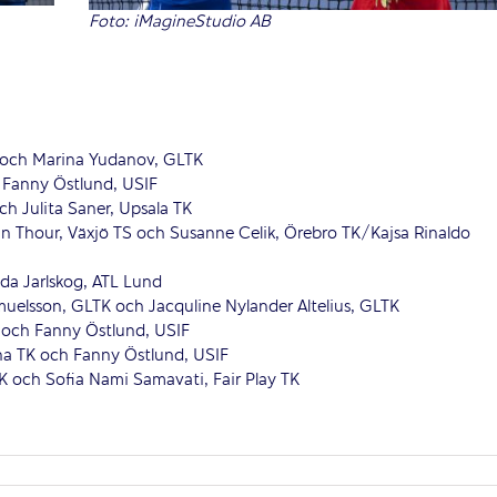
Foto: iMagineStudio AB
 och Marina Yudanov, GLTK
h Fanny Östlund, USIF
h Julita Saner, Upsala TK
n Thour, Växjö TS och Susanne Celik, Örebro TK/Kajsa Rinaldo
Ida Jarlskog, ATL Lund
muelsson, GLTK och Jacquline Nylander Altelius, GLTK
 och Fanny Östlund, USIF
na TK och Fanny Östlund, USIF
K och Sofia Nami Samavati, Fair Play TK