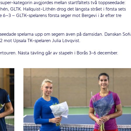
i super-kategorin avgjordes mellan startfältets två toppseedade:
thén, GLTK. Hallquist-Lithén drog det längsta strået i första sets
 6–3 – GLTK-spelarens första seger mot Bergevi i år efter tre
draseedade spelarna upp om segern även på damsidan. Danskan Sofi
2 mot Upsala TK-spelaren Julia Lövqvist.
ertouren. Nästa tävling går av stapeln i Borås 3-6 december.