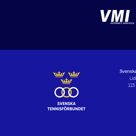
Svenska
Li
115