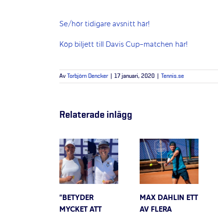
Se/hör tidigare avsnitt här!
Köp biljett till Davis Cup-matchen här!
Av
Torbjörn Dencker
|
17 januari, 2020
|
Tennis.se
Relaterade inlägg
”BETYDER
MAX DAHLIN ETT
MYCKET ATT
AV FLERA