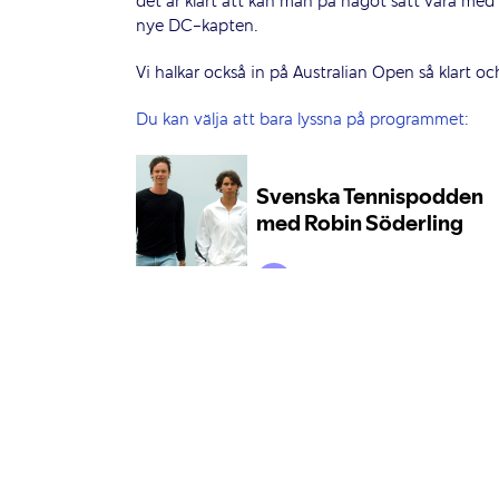
det är klart att kan man på något sätt vara med oc
nye DC-kapten.
Vi halkar också in på Australian Open så klart
Du kan välja att bara lyssna på programmet: