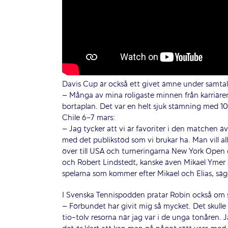
Davis Cup är också ett givet ämne under samtal
– Många av mina roligaste minnen från karriären
bortaplan. Det var en helt sjuk stämning med 
Chile 6-7 mars:
– Jag tycker att vi är favoriter i den matchen
med det publikstöd som vi brukar ha. Man vill a
över till USA och turneringarna New York Open oc
och Robert Lindstedt, kanske även Mikael Ymer s
spelarna som kommer efter Mikael och Elias, s
I Svenska Tennispodden pratar Robin också om 
– Förbundet har givit mig så mycket. Det skulle 
tio-tolv resorna när jag var i de unga tonåren. 