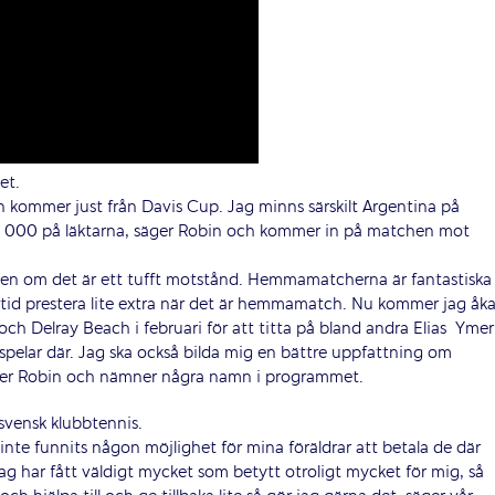
et.
 kommer just från Davis Cup. Jag minns särskilt Argentina på
10 000 på läktarna, säger Robin och kommer in på matchen mot
 även om det är ett tufft motstånd. Hemmamatcherna är fantastiska
lltid prestera lite extra när det är hemmamatch. Nu kommer jag åk
h Delray Beach i februari för att titta på bland andra Elias
Ymer
pelar där. Jag ska också bilda mig en bättre uppfattning om
äger Robin och nämner några namn i programmet.
svensk klubbtennis.
inte funnits någon möjlighet för mina föräldrar att betala de där
Jag har fått väldigt mycket som betytt otroligt mycket för mig, så