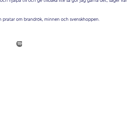
h hjälpa till och ge tillbaka lite så gör jag gärna det, säger vår
 och pratar om brandrök, minnen och svenskhoppen.