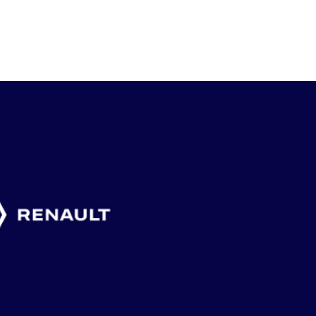
ARRANGERA
SVENSKA
SLUTSPEL
VETERAN-SM”
GLÄDJEÄMNEN
FRANKRI
4 augusti, 2026
2 augusti, 2026
1 augusti, 2