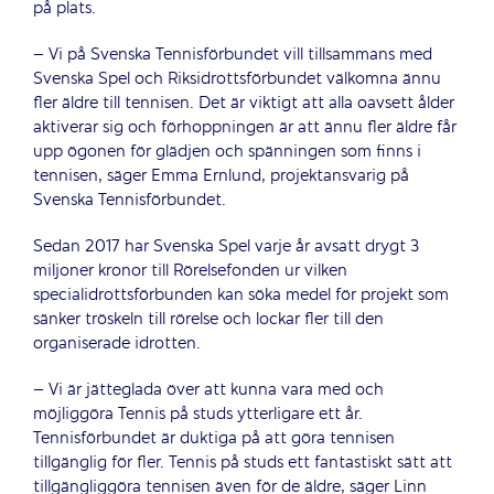
på plats.
– Vi på Svenska Tennisförbundet vill tillsammans med
Svenska Spel och Riksidrottsförbundet välkomna ännu
fler äldre till tennisen. Det är viktigt att alla oavsett ålder
aktiverar sig och förhoppningen är att ännu fler äldre får
upp ögonen för glädjen och spänningen som finns i
tennisen, säger Emma Ernlund, projektansvarig på
Svenska Tennisförbundet.
Sedan 2017 har Svenska Spel varje år avsatt drygt 3
miljoner kronor till Rörelsefonden ur vilken
specialidrottsförbunden kan söka medel för projekt som
sänker tröskeln till rörelse och lockar fler till den
organiserade idrotten.
– Vi är jätteglada över att kunna vara med och
möjliggöra Tennis på studs ytterligare ett år.
Tennisförbundet är duktiga på att göra tennisen
tillgänglig för fler. Tennis på studs ett fantastiskt sätt att
tillgängliggöra tennisen även för de äldre, säger Linn