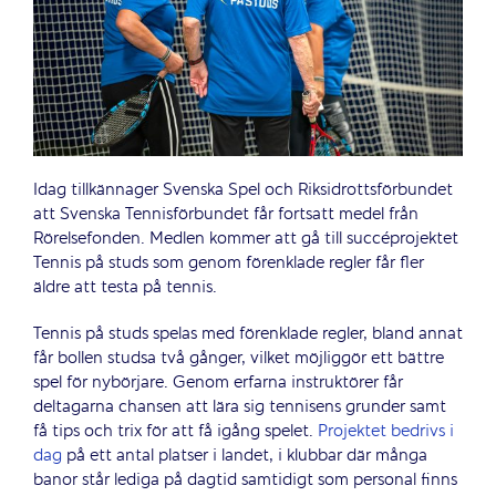
Idag tillkännager Svenska Spel och Riksidrottsförbundet
att Svenska Tennisförbundet får fortsatt medel från
Rörelsefonden. Medlen kommer att gå till succéprojektet
Tennis på studs som genom förenklade regler får fler
äldre att testa på tennis.
Tennis på studs spelas med förenklade regler, bland annat
får bollen studsa två gånger, vilket möjliggör ett bättre
spel för nybörjare. Genom erfarna instruktörer får
deltagarna chansen att lära sig tennisens grunder samt
få tips och trix för att få igång spelet.
Projektet bedrivs i
dag
på ett antal platser i landet, i klubbar där många
banor står lediga på dagtid samtidigt som personal finns