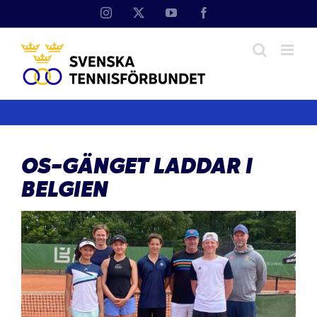
Fortsätt
Instagram
X
YouTube
Facebook
till
innehållet
OS-GÄNGET LADDAR I
BELGIEN