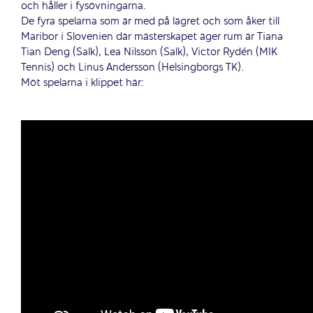
och håller i fysövningarna.
De fyra spelarna som är med på lägret och som åker till
Maribor i Slovenien där mästerskapet äger rum är Tiana
Tian Deng (Salk), Lea Nilsson (Salk), Victor Rydén (MIK
Tennis) och Linus Andersson (Helsingborgs TK).
Möt spelarna i klippet här: