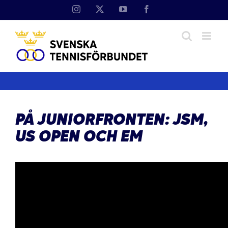
Fortsätt
Instagram
X
YouTube
Facebook
till
innehållet
PÅ JUNIORFRONTEN: JSM,
US OPEN OCH EM