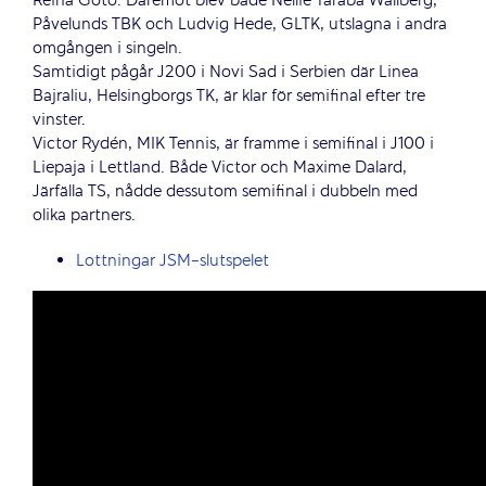
Reina Goto. Däremot blev både Nellie Taraba Wallberg,
Påvelunds TBK och Ludvig Hede, GLTK, utslagna i andra
omgången i singeln.
Samtidigt pågår J200 i Novi Sad i Serbien där Linea
Bajraliu, Helsingborgs TK, är klar för semifinal efter tre
vinster.
Victor Rydén, MIK Tennis, är framme i semifinal i J100 i
Liepaja i Lettland. Både Victor och Maxime Dalard,
Järfälla TS, nådde dessutom semifinal i dubbeln med
olika partners.
Lottningar JSM-slutspelet