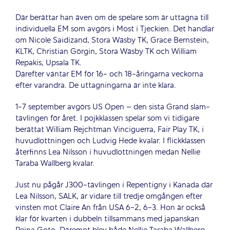
Där berättar han även om de spelare som är uttagna till
individuella EM som avgörs i Most i Tjeckien. Det handlar
om Nicole Saidizand, Stora Wäsby TK, Grace Bernstein,
KLTK, Christian Görgin, Stora Wäsby TK och William
Repakis, Upsala TK.
Därefter väntar EM för 16- och 18-åringarna veckorna
efter varandra. De uttagningarna är inte klara.
1-7 september avgörs US Open – den sista Grand slam-
tävlingen för året. I pojkklassen spelar som vi tidigare
berättat William Rejchtman Vinciguerra, Fair Play TK, i
huvudlottningen och Ludvig Hede kvalar. I flickklassen
återfinns Lea Nilsson i huvudlottningen medan Nellie
Taraba Wallberg kvalar.
Just nu pågår J300-tävlingen i Repentigny i Kanada där
Lea Nilsson, SALK, är vidare till tredje omgången efter
vinsten mot Claire An från USA 6-2, 6-3. Hon är också
klar för kvarten i dubbeln tillsammans med japanskan