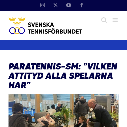
Fortsätt
Instagram
X
YouTube
Facebook
till
innehållet
PARATENNIS-SM: ”VILKEN
ATTITYD ALLA SPELARNA
HAR”