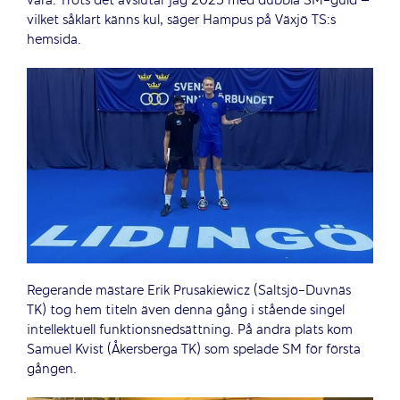
vara. Trots det avslutar jag 2025 med dubbla SM-guld –
vilket såklart känns kul, säger Hampus på Växjö TS:s
hemsida.
Regerande mästare Erik Prusakiewicz (Saltsjö-Duvnäs
TK) tog hem titeln även denna gång i stående singel
intellektuell funktionsnedsättning. På andra plats kom
Samuel Kvist (Åkersberga TK) som spelade SM för första
gången.