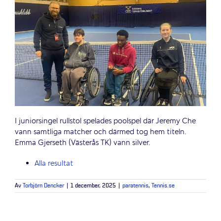
I juniorsingel rullstol spelades poolspel där Jeremy Che
vann samtliga matcher och därmed tog hem titeln.
Emma Gjerseth (Västerås TK) vann silver.
Alla resultat
Av
Torbjörn Dencker
|
1 december, 2025
|
paratennis
,
Tennis.se