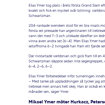
Elias Ymer tog plats i årets första Grand Slam eft
kvalet och fick en mycket svår lottning: världsn
Schwartzman.
204-rankade svensken stod för en bra insats mot
första set pressade han argentinaren till tiebr
vann det med 7–3 och utökade därefter sin led
vinna även andra set (6–4). Men Elias Ymer ha
setsiffrorna 6–2 tvingade han fram ett fjärde se
Där rivstartade världsnian och gick fram till en
Schwartzman släppte sedan inte segergreppet,
6–4, 2–6, 6–2.
Elias Ymer förberedelser inför turneringen inneh
– Med tanke på uppladdningen så tycker jag att ja
tiebreak men annars helt okej. Han är också en k
månader sen, säger Ymer.
Mikael Ymer möter Hurkacz, Peters