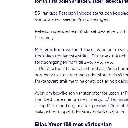
förrän sista bollen är slagen, säger Rebecca Pe
55-rankade Peterson inledde starkt och koppla
Vondrousova, seedad 19 i turneringen.
Peterson spelade hem första set 6–2 efter att ha 
1-ledning.
Men Vondrousova kom tillbaka, vann andra set 7
tjeckiskan det längsta strået. Efter nära två oc
förstaomgången fram till 2–6, 7–5, 7–5.
– Det är alltid lätt nu i efterhand att tänka hur m
aggressiv i vissa lägen men i det stora hela så f
fruktansvärt små marginaler att det är helt galet
Även om besvikelsen var stor efter förlusten är 
hon berättade mer om
i en intervju på Tennis.se
– Jag får ta med mig mycket positivt från matche
själv och mitt spel. I det stora hela får jag se d
Elias Ymer föll mot världsnian