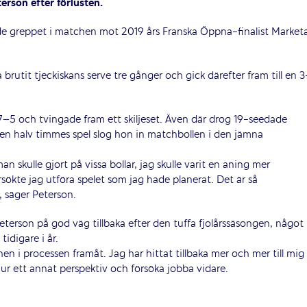
terson efter förlusten.
de greppet i matchen mot 2019 års Franska Öppna-finalist Market
brutit tjeckiskans serve tre gånger och gick därefter fram till en 
–5 och tvingade fram ett skiljeset. Även där drog 19-seedade
h en halv timmes spel slog hon in matchbollen i den jämna
an skulle gjort på vissa bollar, jag skulle varit en aning mer
örsökte jag utföra spelet som jag hade planerat. Det är så
, säger Peterson.
Peterson på god väg tillbaka efter den tuffa fjolårssäsongen, något
tidigare i år.
n i processen framåt. Jag har hittat tillbaka mer och mer till mig
et ur ett annat perspektiv och försöka jobba vidare.