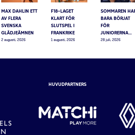
MAX DAHLIN ETT
F18-LAGET
SOMMAREN HA
AV FLERA
KLART FÖR
BARA BÖRJAT
SVENSKA
SLUTSPEL I
FÖR
GLÄDJEÄMNEN
FRANKRIKE
JUNIORERNA…
2 augusti, 2026
1 augusti, 2026
28 juli, 2026
HUVUDPARTNERS