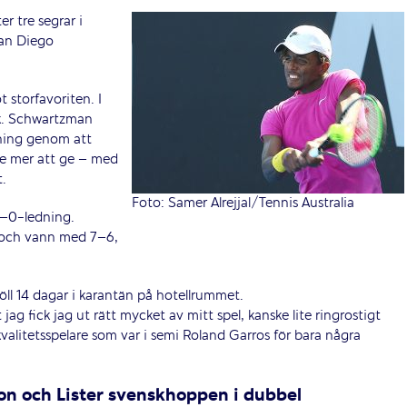
er tre segrar i
ian Diego
 storfavoriten. I
eak. Schwartzman
ning genom att
de mer att ge – med
t.
Foto: Samer Alrejjal/Tennis Australia
 4–0-ledning.
 och vann med 7–6,
öll 14 dagar i karantän på hotellrummet.
g fick jag ut rätt mycket av mitt spel, kanske lite ringrostigt
valitetsspelare som var i semi Roland Garros för bara några
on och Lister svenskhoppen i dubbel