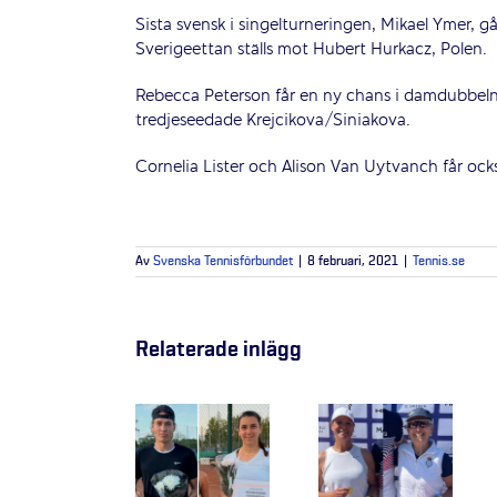
Sista svensk i singelturneringen, Mikael Ymer, g
Sverigeettan ställs mot Hubert Hurkacz, Polen.
Rebecca Peterson får en ny chans i damdubbel
tredjeseedade Krejcikova/Siniakova.
Cornelia Lister och Alison Van Uytvanch får o
Av
Svenska Tennisförbundet
|
8 februari, 2021
|
Tennis.se
Relaterade inlägg