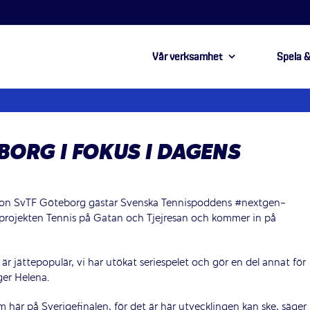
Vår verksamhet
Spela &
BORG I FOKUS I DAGENS
son SvTF Göteborg gästar Svenska Tennispoddens #nextgen-
 projekten Tennis på Gatan och Tjejresan och kommer in på
 jättepopulär, vi har utökat seriespelet och gör en del annat för
äger Helena.
m här på Sverigefinalen, för det är här utvecklingen kan ske, säger