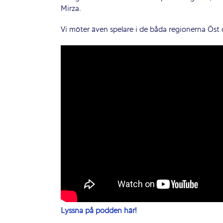
Mirza.
Vi möter även spelare i de båda regionerna Öst
Lyssna på podden här!