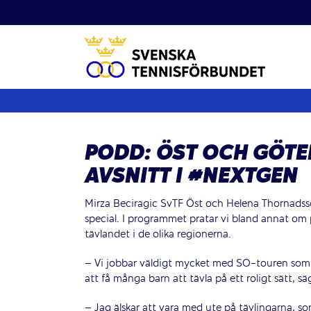
Fortsätt
till
innehållet
PODD: ÖST OCH GÖTE
AVSNITT I #NEXTGEN
Mirza Beciragic SvTF Öst och Helena Thornads
special. I programmet pratar vi bland annat om
tävlandet i de olika regionerna.
– Vi jobbar väldigt mycket med SO-touren som är
att få många barn att tävla på ett roligt sätt, s
– Jag älskar att vara med ute på tävlingarna, so