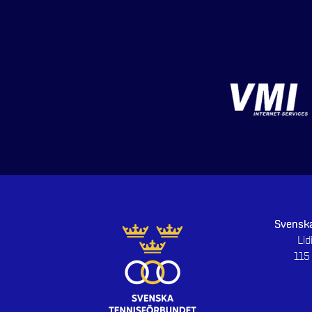
Svenska
Li
115