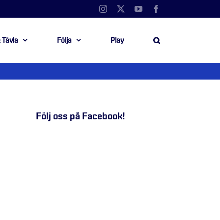
Instagram
X
YouTube
Facebook
 Tävla
Följa
Play
Följ oss på Facebook!