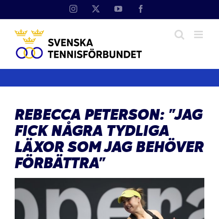
Fortsätt
Instagram
X
YouTube
Facebook
till
innehållet
REBECCA PETERSON: ”JAG
FICK NÅGRA TYDLIGA
LÄXOR SOM JAG BEHÖVER
FÖRBÄTTRA”