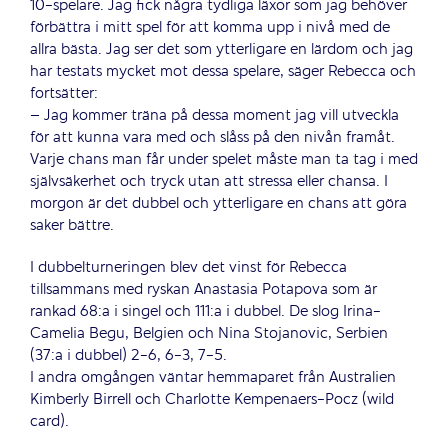
10-spelare. Jag fick några tydliga läxor som jag behöver
förbättra i mitt spel för att komma upp i nivå med de
allra bästa. Jag ser det som ytterligare en lärdom och jag
har testats mycket mot dessa spelare, säger Rebecca och
fortsätter:
– Jag kommer träna på dessa moment jag vill utveckla
för att kunna vara med och slåss på den nivån framåt.
Varje chans man får under spelet måste man ta tag i med
självsäkerhet och tryck utan att stressa eller chansa. I
morgon är det dubbel och ytterligare en chans att göra
saker bättre.
I dubbelturneringen blev det vinst för Rebecca
tillsammans med ryskan Anastasia Potapova som är
rankad 68:a i singel och 111:a i dubbel. De slog Irina-
Camelia Begu, Belgien och Nina Stojanovic, Serbien
(37:a i dubbel) 2-6, 6-3, 7-5.
I andra omgången väntar hemmaparet från Australien
Kimberly Birrell och Charlotte Kempenaers-Pocz (wild
card).