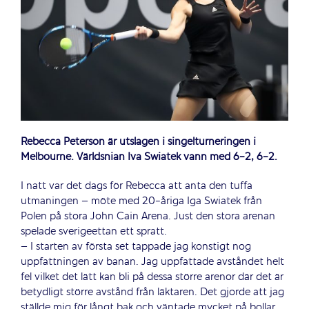
Rebecca Peterson är utslagen i singelturneringen i
Melbourne. Världsnian Iva Swiatek vann med 6-2, 6-2.
I natt var det dags för Rebecca att anta den tuffa
utmaningen – möte med 20-åriga Iga Swiatek från
Polen på stora John Cain Arena. Just den stora arenan
spelade sverigeettan ett spratt.
– I starten av första set tappade jag konstigt nog
uppfattningen av banan. Jag uppfattade avståndet helt
fel vilket det lätt kan bli på dessa större arenor där det är
betydligt större avstånd från läktaren. Det gjorde att jag
ställde mig för långt bak och väntade mycket på bollar