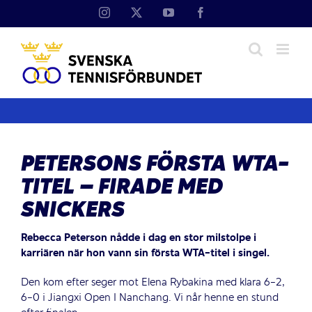
Fortsätt
Instagram
X
YouTube
Facebook
till
innehållet
PETERSONS FÖRSTA WTA-
TITEL – FIRADE MED
SNICKERS
Rebecca Peterson nådde i dag en stor milstolpe i
karriären när hon vann sin första WTA-titel i singel.
Den kom efter seger mot Elena Rybakina med klara 6-2,
6-0 i Jiangxi Open I Nanchang. Vi når henne en stund