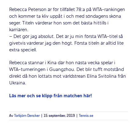
Rebecca Peterson är för tillfället 78:a på WTA-rankingen
och kommer ta kliv uppåt i och med söndagens sköna
seger. Titeln värderar hon som det bästa hittills i
karriären.
– Det gör jag absolut. Det är ju min första WTA-titel så
givetvis värderar jag den högt. Första titeln är alltid lite
extra speciell.
Rebecca stannar i Kina där hon nästa vecka spelar i
WTA-turneringen i Guangzhou. Det blir tufft motstånd
direkt då hon lottats mot världstrean Elina Svitolina från
Ukraina.
Läs mer och se klipp från matchen här!
Av
Torbjörn Dencker
|
15 september, 2019
|
Tennis.se