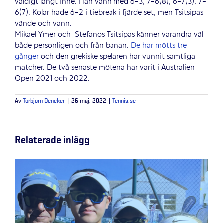
väldigt långt inne. Han vann med 6-3, 7-6(8), 6-7(3), 7-
6(7). Kolar hade 6-2 i tiebreak i fjärde set, men Tsitsipas
vände och vann.
Mikael Ymer och
Stefanos Tsitsipas känner varandra väl
både personligen och från banan.
De har mötts tre
gånger
och den grekiske spelaren har vunnit samtliga
matcher. De två senaste mötena har varit i Australien
Open 2021 och 2022.
Av
Torbjörn Dencker
|
26 maj, 2022
|
Tennis.se
Relaterade inlägg