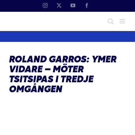
Fortsätt
Instagram
X
YouTube
Facebook
till
innehållet
ROLAND GARROS: YMER
VIDARE – MÖTER
TSITSIPAS I TREDJE
OMGÅNGEN