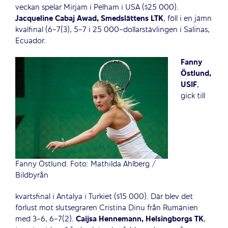
veckan spelar Mirjam i Pelham i USA ($25 000).
Jacqueline Cabaj Awad, Smedslättens LTK
, föll i en jämn
kvalfinal (6-7(3), 5-7 i 25 000-dollarstävlingen i Salinas,
Ecuador.
Fanny
Östlund,
USIF
,
gick till
Fanny Östlund. Foto: Mathilda Ahlberg /
Bildbyrån
kvartsfinal i Antalya i Turkiet ($15 000). Där blev det
förlust mot slutsegraren Cristina Dinu från Rumänien
med 3-6, 6-7(2).
Caijsa Hennemann, Helsingborgs TK
,