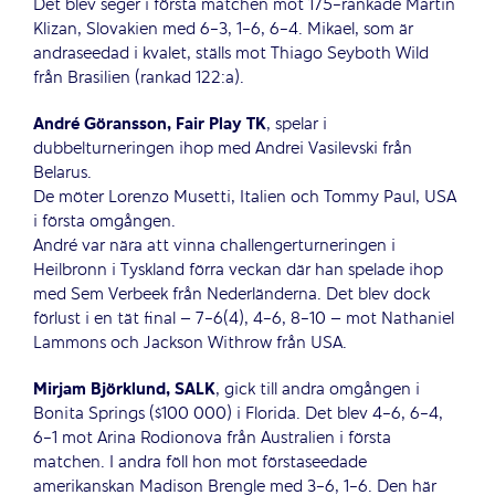
Det blev seger i första matchen mot 175-rankade Martin
Klizan, Slovakien med 6-3, 1-6, 6-4. Mikael, som är
andraseedad i kvalet, ställs mot Thiago Seyboth Wild
från Brasilien (rankad 122:a).
André Göransson, Fair Play TK
, spelar i
dubbelturneringen ihop med Andrei Vasilevski från
Belarus.
De möter Lorenzo Musetti, Italien och Tommy Paul, USA
i första omgången.
André var nära att vinna challengerturneringen i
Heilbronn i Tyskland förra veckan där han spelade ihop
med Sem Verbeek från Nederländerna. Det blev dock
förlust i en tät final – 7-6(4), 4-6, 8-10 – mot Nathaniel
Lammons och Jackson Withrow från USA.
Mirjam Björklund, SALK
, gick till andra omgången i
Bonita Springs ($100 000) i Florida. Det blev 4-6, 6-4,
6-1 mot Arina Rodionova från Australien i första
matchen. I andra föll hon mot förstaseedade
amerikanskan Madison Brengle med 3-6, 1-6. Den här