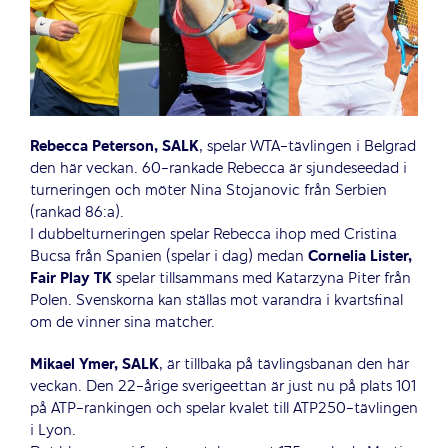
Rebecca Peterson, SALK
, spelar WTA-tävlingen i Belgrad
den här veckan. 60-rankade Rebecca är sjundeseedad i
turneringen och möter Nina Stojanovic från Serbien
(rankad 86:a).
I dubbelturneringen spelar Rebecca ihop med Cristina
Bucsa från Spanien (spelar i dag) medan
Cornelia Lister,
Fair Play TK
spelar tillsammans med Katarzyna Piter från
Polen. Svenskorna kan ställas mot varandra i kvartsfinal
om de vinner sina matcher.
Mikael Ymer, SALK
, är tillbaka på tävlingsbanan den här
veckan. Den 22-årige sverigeettan är just nu på plats 101
på ATP-rankingen och spelar kvalet till ATP250-tävlingen
i Lyon.