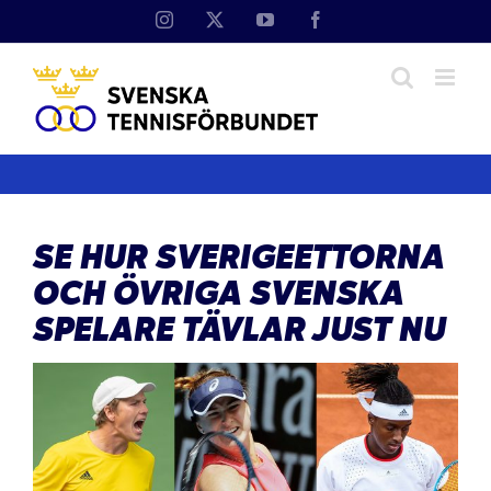
Fortsätt
Instagram
X
YouTube
Facebook
till
innehållet
SE HUR SVERIGEETTORNA
OCH ÖVRIGA SVENSKA
SPELARE TÄVLAR JUST NU