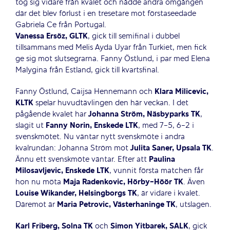
tog sig vidare från kvalet och nådde andra omgången
där det blev förlust i en tresetare mot förstaseedade
Gabriela Ce från Portugal.
Vanessa Ersöz, GLTK
, gick till semifinal i dubbel
tillsammans med Melis Ayda Uyar från Turkiet, men fick
ge sig mot slutsegrarna. Fanny Östlund, i par med Elena
Malygina från Estland, gick till kvartsfinal.
Fanny Östlund, Caijsa Hennemann och
Klara Milicevic,
KLTK
spelar huvudtävlingen den här veckan. I det
pågående kvalet har
Johanna Ström, Näsbyparks TK
,
slagit ut
Fanny Norin, Enskede LTK
, med 7-5, 6-2 i
svenskmötet. Nu väntar nytt svenskmöte i andra
kvalrundan: Johanna Ström mot
Julita Saner, Upsala TK
.
Ännu ett svenskmöte väntar. Efter att
Paulina
Milosavljevic, Enskede LTK
, vunnit första matchen får
hon nu möta
Maja Radenkovic, Hörby-Höör TK
. Även
Louise Wikander, Helsingborgs TK
, är vidare i kvalet.
Däremot är
Maria Petrovic, Västerhaninge TK
, utslagen.
Karl Friberg, Solna TK
och
Simon Yitbarek, SALK
, gick