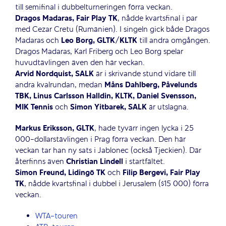
till semifinal i dubbelturneringen förra veckan.
Dragos Madaras, Fair Play TK
, nådde kvartsfinal i par
med Cezar Cretu (Rumänien). I singeln gick både Dragos
Madaras och
Leo Borg, GLTK/KLTK
till andra omgången.
Dragos Madaras, Karl Friberg och Leo Borg spelar
huvudtävlingen även den här veckan.
Arvid Nordquist, SALK
är i skrivande stund vidare till
andra kvalrundan, medan
Måns Dahlberg, Påvelunds
TBK, Linus Carlsson Halldin, KLTK, Daniel Svensson,
MIK Tennis
och
Simon Yitbarek, SALK
är utslagna.
Markus Eriksson, GLTK
, hade tyvärr ingen lycka i 25
000-dollarstävlingen i Prag förra veckan. Den här
veckan tar han ny sats i Jablonec (också Tjeckien). Där
återfinns även
Christian Lindell
i startfältet.
Simon Freund, Lidingö TK
och
Filip Bergevi, Fair Play
TK
, nådde kvartsfinal i dubbel i Jerusalem ($15 000) förra
veckan.
WTA-touren