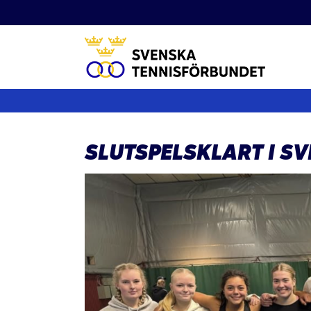
Fortsätt
till
innehållet
SLUTSPELSKLART I S