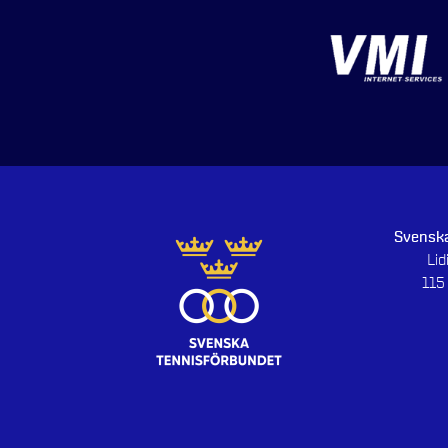
Svenska
Li
115