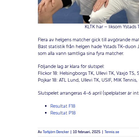
KLTK har – liksom Ystads T
Flera av helgens matcher gick till avgörande matc
Bäst statistik från helgen hade Ystads TK-duon 
som alla vann samtliga sina fyra matcher.
Följande lag är klara för slutspel:
Flickor 18: Helsingborgs TK, Ullevi TK, Växjö TS
Pojkar 18: ATL Lund, Ullevi TK, USIF, MIK Tennis
Slutspelet arrangeras 4-6 april (spelplatser är int
Resultat F18
Resultat P18
Av
Torbjörn Dencker
|
10 februari, 2025
|
Tennis.se