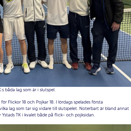
:s båda lag som är i slutspel.
ör Flickor 18 och Pojkar 18. I lördags spelades första
 lag som tar sig vidare till slutspelet. Noterbart är bland annat
v Ystads TK i kvalet både på flick- och pojksidan.