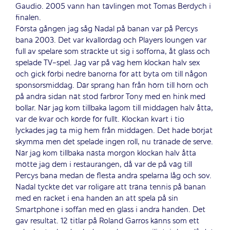
Gaudio. 2005 vann han tävlingen mot Tomas Berdych i
finalen.
Första gången jag såg Nadal på banan var på Percys
bana 2003. Det var kvallördag och Players loungen var
full av spelare som sträckte ut sig i sofforna, åt glass och
spelade TV-spel. Jag var på väg hem klockan halv sex
och gick förbi nedre banorna för att byta om till någon
sponsorsmiddag. Där sprang han från hörn till hörn och
på andra sidan nät stod farbror Tony med en hink med
bollar. När jag kom tillbaka lagom till middagen halv åtta,
var de kvar och körde för fullt. Klockan kvart i tio
lyckades jag ta mig hem från middagen. Det hade börjat
skymma men det spelade ingen roll, nu tränade de serve.
När jag kom tillbaka nästa morgon klockan halv åtta
mötte jag dem i restaurangen, då var de på väg till
Percys bana medan de flesta andra spelarna låg och sov.
Nadal tyckte det var roligare att träna tennis på banan
med en racket i ena handen än att spela på sin
Smartphone i soffan med en glass i andra handen. Det
gav resultat. 12 titlar på Roland Garros känns som ett