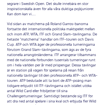
segrare i Swedish Open. Det skulle innebära en stor
inspirationskälla även för alla våra duktiga pojkjuniorer.
Kan dom kan vi…..
Vid sidan av matcherna på Roland Garros-banorna
fortsatte det internationella politiska maktspelet mellan
och inom ATP, WTA, ITF och Grand Slam-tävlingarna. De
hetaste ”matcherna” handlar om ITF-touren och Davis
Cup. ATP och WTA äger de professionella turneringarna
förutom Grand Slam-tävlingarna, som ägs av de fyra
nationella arrangörsländerna. ITF arrangerar tillsammans
med de nationella förbunden tusentals turneringar runt
om i hela världen per år med prispengar. Dessa tävlingar
är en station på vägen för spelarna på resan från
nationella tävlingar till den professionella ATP- och WTA-
touren. ATP beslutade att ta bort de ATP-poäng man
tidigare erbjudit till ITF-tävlingarna och istället utöka
antal Wild Card eller fribiljetter till sina
Challengerturneringar. Samtidigt bestämde sig ITF för
att dra ned antal spelare i sina kval och erbjuda fler Wild