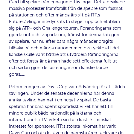
Card till spelare från egna juniortävlingar. Detta orsakade
massiva protester framförallt från de spelare som fastnat
på stationen och efter många års slit på ITF:s
Futuretävlingar inte lyckats ta steget upp och etablera
sig på ATP- och Challengertouren. Förändringarna som
gjorde ont och skapade oro, främst för denna kategori
av spelare, har nu efter bara några månader dragits
tillbaka. Vi och många nationer med oss tyckte att det
kanske skulle varit bättre att utvärdera förändringarna
efter ett första år då man hade sett effekterna fullt ut
och sedan gjort de justeringar som kanske borde
göras…..
Reformeringen av Davis Cup var nödvändig för att rädda
tävlingen. Under de senaste decennierna har denna
anrika tävling hamnat i en negativ spiral. De bästa
spelarna har bara spelat sporadiskt vilket har lett till
mindre publik både nationellt på läktarna och
internationellt i TV, vilket i sin tur drastiskt minskat
intresset för sponsorer. ITF:s största inkomst har varit
Davis Cup och är det även de närmsta åren tack vare det