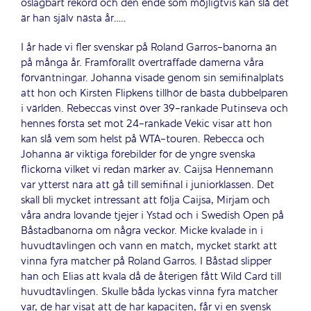
oslagbart rekord och den ende som möjligtvis kan slå det
är han själv nästa år…..
I år hade vi fler svenskar på Roland Garros-banorna än
på många år. Framförallt överträffade damerna våra
förväntningar. Johanna visade genom sin semifinalplats
att hon och Kirsten Flipkens tillhör de bästa dubbelparen
i världen. Rebeccas vinst över 39-rankade Putinseva och
hennes första set mot 24-rankade Vekic visar att hon
kan slå vem som helst på WTA-touren. Rebecca och
Johanna är viktiga förebilder för de yngre svenska
flickorna vilket vi redan märker av. Caijsa Hennemann
var ytterst nära att gå till semifinal i juniorklassen. Det
skall bli mycket intressant att följa Caijsa, Mirjam och
våra andra lovande tjejer i Ystad och i Swedish Open på
Båstadbanorna om några veckor. Micke kvalade in i
huvudtävlingen och vann en match, mycket starkt att
vinna fyra matcher på Roland Garros. I Båstad slipper
han och Elias att kvala då de återigen fått Wild Card till
huvudtävlingen. Skulle båda lyckas vinna fyra matcher
var, de har visat att de har kapaciten, får vi en svensk