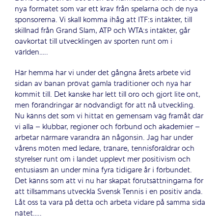
nya formatet som var ett krav från spelarna och de nya
sponsorerna. Vi skall komma ihåg att ITF:s intäkter, till
skillnad från Grand Slam, ATP och WTA:s intäkter, går
oavkortat till utvecklingen av sporten runt om i
världen…..
Här hemma har vi under det gångna årets arbete vid
sidan av banan prövat gamla traditioner och nya har
kommit till. Det kanske har lett till oro och gjort lite ont,
men förändringar är nödvändigt för att nå utveckling.
Nu känns det som vi hittat en gemensam väg framåt där
vi alla – klubbar, regioner och förbund och akademier –
arbetar närmare varandra än någonsin. Jag har under
vårens möten med ledare, tränare, tennisföräldrar och
styrelser runt om i landet upplevt mer positivism och
entusiasm än under mina fyra tidigare år i förbundet.
Det känns som att vi nu har skapat förutsättningarna för
att tillsammans utveckla Svensk Tennis i en positiv anda.
Låt oss ta vara på detta och arbeta vidare på samma sida
nätet…..