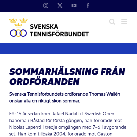
Fortsätt
Instagram
X
YouTube
Facebook
till
innehållet
SOMMARHÄLSNING FRÅN
ORDFÖRANDEN
Svenska Tennisförbundets ordförande Thomas Wallén
önskar alla en riktigt skön sommar.
För 16 år sedan kom Rafael Nadal till Swedish Open-
banorna i Båstad för första gången, han förlorade mot
Nicolas Lapenti i tredje omgången med 7-6 i avgörande
set. Han kom tillbaka 2004, förlorade mot Gaston