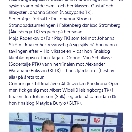
syskon vann både dam- och herrklassen: Gustaf och
lillasyster Johanna Ström (Näsbyparks TK).
Segertåget fortsatte för Johanna Ström i
Strandbadsturneringen i Falkenberg där Isac Strömberg
(Åkersberga TK) segrade på herrsidan.
Maja Radenkovic (Fair Play TK) som föll mot Johanna
Ström i finalen fick revansch på sig själv då hon vann i
tävlingen efter – Höllviksspelen – där hon finalslog
klubbkompisen Thea Jagare. Connor Van Schalkwyk
(Södertälje PTK) vann herrfinalen mot Alexander
Watanabe Eriksson (KLTK) – hans fjärde titel (flest av
alla) på årets tour.
Connor gick till final även Affärsverken Karlskrona Open
men fick ge sig mot Albert Widell (Helsingborgs TK) i
finalen. Ida Johansson (Salk) segrade på damsidan där
hon finalslog
Matylda Burylo (GLTK).