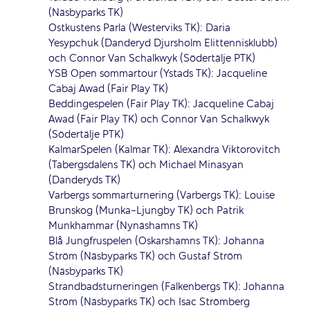
(Näsbyparks TK)
Ostkustens Pärla (Westerviks TK): Daria
Yesypchuk (Danderyd Djursholm Elittennisklubb)
och Connor Van Schalkwyk (Södertälje PTK)
YSB Open sommartour (Ystads TK): Jacqueline
Cabaj Awad (Fair Play TK)
Beddingespelen (Fair Play TK): Jacqueline Cabaj
Awad (Fair Play TK) och Connor Van Schalkwyk
(Södertälje PTK)
KalmarSpelen (Kalmar TK): Alexandra Viktorovitch
(Tabergsdalens TK) och Michael Minasyan
(Danderyds TK)
Varbergs sommarturnering (Varbergs TK): Louise
Brunskog (Munka-Ljungby TK) och Patrik
Munkhammar (Nynäshamns TK)
Blå Jungfruspelen (Oskarshamns TK): Johanna
Ström (Näsbyparks TK) och Gustaf Ström
(Näsbyparks TK)
Strandbadsturneringen (Falkenbergs TK): Johanna
Ström (Näsbyparks TK) och Isac Strömberg