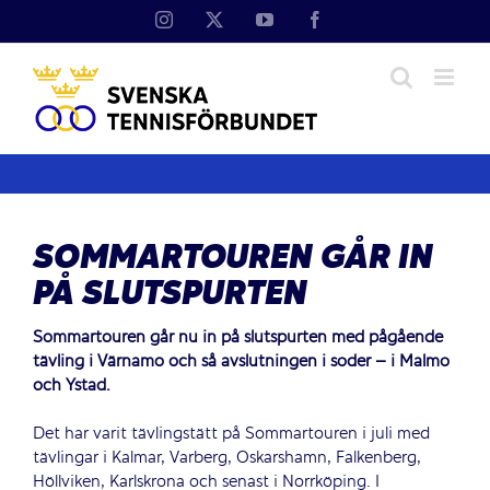
Fortsätt
Instagram
X
YouTube
Facebook
till
innehållet
SOMMARTOUREN GÅR IN
PÅ SLUTSPURTEN
Sommartouren går nu in på slutspurten med pågående
tävling i Värnamo och så avslutningen i söder – i Malmö
och Ystad.
Det har varit tävlingstätt på Sommartouren i juli med
tävlingar i Kalmar, Varberg, Oskarshamn, Falkenberg,
Höllviken, Karlskrona och senast i Norrköping. I