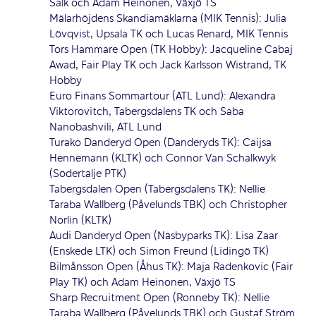
Salk och Adam Heinonen, Växjö TS
Mälarhöjdens Skandiamäklarna (MIK Tennis): Julia
Lövqvist, Upsala TK och Lucas Renard, MIK Tennis
Tors Hammare Open (TK Hobby): Jacqueline Cabaj
Awad, Fair Play TK och Jack Karlsson Wistrand, TK
Hobby
Euro Finans Sommartour (ATL Lund): Alexandra
Viktorovitch, Tabergsdalens TK och Saba
Nanobashvili, ATL Lund
Turako Danderyd Open (Danderyds TK): Caijsa
Hennemann (KLTK) och Connor Van Schalkwyk
(Södertälje PTK)
Tabergsdalen Open (Tabergsdalens TK): Nellie
Taraba Wallberg (Påvelunds TBK) och Christopher
Norlin (KLTK)
Audi Danderyd Open (Näsbyparks TK): Lisa Zaar
(Enskede LTK) och Simon Freund (Lidingö TK)
Bilmånsson Open (Åhus TK): Maja Radenkovic (Fair
Play TK) och Adam Heinonen, Växjö TS
Sharp Recruitment Open (Ronneby TK): Nellie
Taraba Wallberg (Påvelunds TBK) och Gustaf Ström