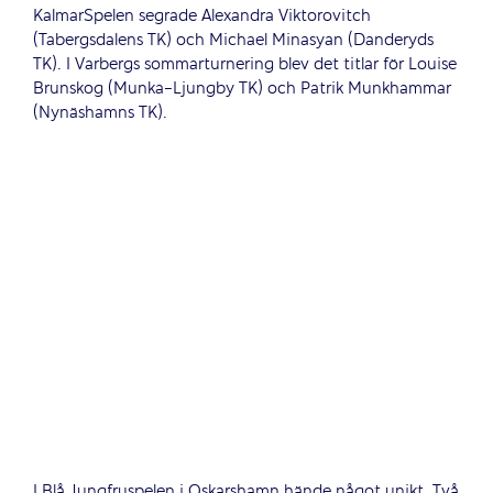
KalmarSpelen segrade Alexandra Viktorovitch
(Tabergsdalens TK) och Michael Minasyan (Danderyds
TK). I Varbergs sommarturnering blev det titlar för Louise
Brunskog (Munka-Ljungby TK) och Patrik Munkhammar
(Nynäshamns TK).
I Blå Jungfruspelen i Oskarshamn hände något unikt. Två