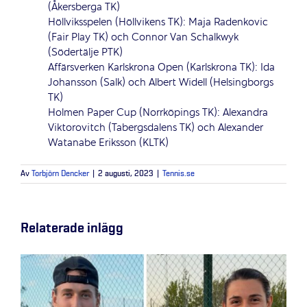
(Åkersberga TK)
Höllviksspelen (Höllvikens TK): Maja Radenkovic
(Fair Play TK) och Connor Van Schalkwyk
(Södertälje PTK)
Affärsverken Karlskrona Open (Karlskrona TK): Ida
Johansson (Salk) och Albert Widell (Helsingborgs
TK)
Holmen Paper Cup (Norrköpings TK): Alexandra
Viktorovitch (Tabergsdalens TK) och Alexander
Watanabe Eriksson (KLTK)
Av
Torbjörn Dencker
|
2 augusti, 2023
|
Tennis.se
Relaterade inlägg