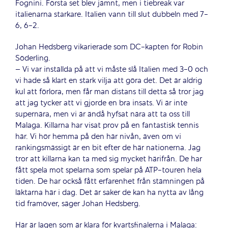
Fognini. Första set blev jämnt, men i tiebreak var
italienarna starkare. Italien vann till slut dubbeln med 7-
6, 6-2.
Johan Hedsberg vikarierade som DC-kapten för Robin
Söderling.
– Vi var inställda på att vi måste slå Italien med 3-0 och
vi hade så klart en stark vilja att göra det. Det är aldrig
kul att förlora, men får man distans till detta så tror jag
att jag tycker att vi gjorde en bra insats. Vi är inte
supernära, men vi är ändå hyfsat nära att ta oss till
Malaga. Killarna har visat prov på en fantastisk tennis
här. Vi hör hemma på den här nivån, även om vi
rankingsmässigt är en bit efter de här nationerna. Jag
tror att killarna kan ta med sig mycket härifrån. De har
fått spela mot spelarna som spelar på ATP-touren hela
tiden. De har också fått erfarenhet från stämningen på
läktarna här i dag. Det är saker de kan ha nytta av lång
tid framöver, säger Johan Hedsberg.
Här är lagen som är klara för kvartsfinalerna i Malaga: