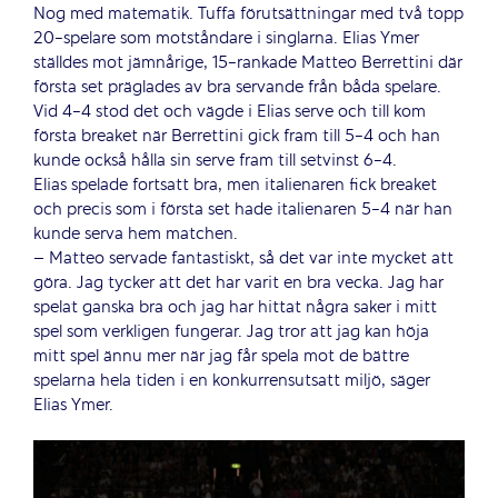
Nog med matematik. Tuffa förutsättningar med två topp
20-spelare som motståndare i singlarna. Elias Ymer
ställdes mot jämnårige, 15-rankade Matteo Berrettini där
första set präglades av bra servande från båda spelare.
Vid 4-4 stod det och vägde i Elias serve och till kom
första breaket när Berrettini gick fram till 5-4 och han
kunde också hålla sin serve fram till setvinst 6-4.
Elias spelade fortsatt bra, men italienaren fick breaket
och precis som i första set hade italienaren 5-4 när han
kunde serva hem matchen.
– Matteo servade fantastiskt, så det var inte mycket att
göra.
Jag tycker att det har varit en bra vecka. Jag har
spelat ganska bra och jag har hittat några saker i mitt
spel som verkligen fungerar.
Jag tror att jag kan höja
mitt spel ännu mer när jag får spela mot de bättre
spelarna hela tiden i en konkurrensutsatt miljö, s
äger
Elias Ymer.