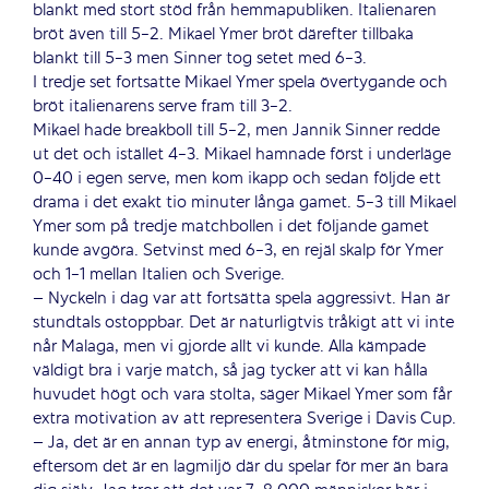
blankt med stort stöd från hemmapubliken. Italienaren
bröt även till 5-2. Mikael Ymer bröt därefter tillbaka
blankt till 5-3 men Sinner tog setet med 6-3.
I tredje set fortsatte Mikael Ymer spela övertygande och
bröt italienarens serve fram till 3-2.
Mikael hade breakboll till 5-2, men Jannik Sinner redde
ut det och istället 4-3. Mikael hamnade först i underläge
0-40 i egen serve, men kom ikapp och sedan följde ett
drama i det exakt tio minuter långa gamet. 5-3 till Mikael
Ymer som på tredje matchbollen i det följande gamet
kunde avgöra. Setvinst med 6-3, en rejäl skalp för Ymer
och 1-1 mellan Italien och Sverige.
– Nyckeln i dag var att fortsätta spela aggressivt. Han är
stundtals ostoppbar. Det är naturligtvis tråkigt att vi inte
når Malaga, men vi gjorde allt vi kunde. Alla kämpade
väldigt bra i varje match, så jag tycker att vi kan hålla
huvudet högt och vara stolta, säger Mikael Ymer som får
extra motivation av att representera Sverige i Davis Cup.
– Ja, det är en annan typ av energi, åtminstone för mig,
eftersom det är en lagmiljö där du spelar för mer än bara