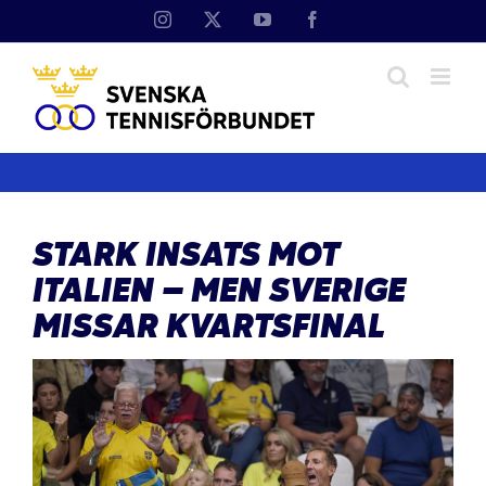
Fortsätt
Instagram
X
YouTube
Facebook
till
innehållet
STARK INSATS MOT
ITALIEN – MEN SVERIGE
MISSAR KVARTSFINAL