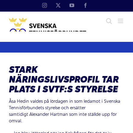
Fortsätt
Instagram
X
YouTube
Facebook
till
innehållet
STARK
NÄRINGSLIVSPROFIL TAR
PLATS I SVTF:S STYRELSE
Åsa Hedin valdes på lördagen in som ledamot i Svenska
Tennisförbundets styrelse och ersätter
samtidigt Alexander Hartman som inte ställde upp för
omval.