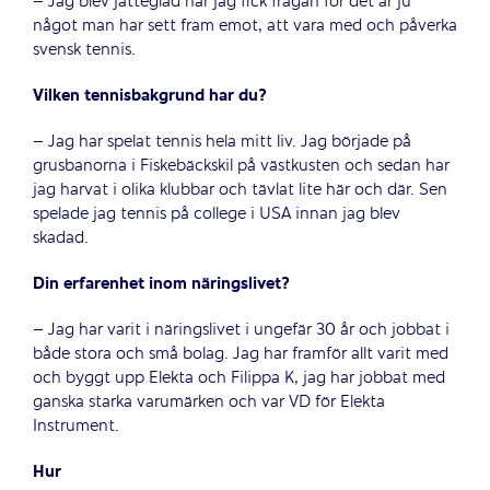
– Jag blev jätteglad när jag fick frågan för det är ju
något man har sett fram emot, att vara med och påverka
svensk tennis.
Vilken tennisbakgrund har du?
– Jag har spelat tennis hela mitt liv. Jag började på
grusbanorna i Fiskebäckskil på västkusten och sedan har
jag harvat i olika klubbar och tävlat lite här och där. Sen
spelade jag tennis på college i USA innan jag blev
skadad.
Din erfarenhet inom näringslivet?
– Jag har varit i näringslivet i ungefär 30 år och jobbat i
både stora och små bolag. Jag har framför allt varit med
och byggt upp Elekta och Filippa K, jag har jobbat med
ganska starka varumärken och var VD för Elekta
Instrument.
Hur