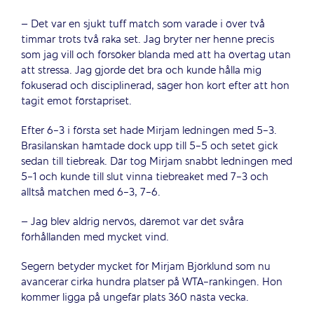
– Det var en sjukt tuff match som varade i över två
timmar trots två raka set. Jag bryter ner henne precis
som jag vill och försöker blanda med att ha övertag utan
att stressa. Jag gjorde det bra och kunde hålla mig
fokuserad och disciplinerad, säger hon kort efter att hon
tagit emot förstapriset.
Efter 6-3 i första set hade Mirjam ledningen med 5-3.
Brasilanskan hämtade dock upp till 5-5 och setet gick
sedan till tiebreak. Där tog Mirjam snabbt ledningen med
5-1 och kunde till slut vinna tiebreaket med 7-3 och
alltså matchen med 6-3, 7-6.
– Jag blev aldrig nervös, däremot var det svåra
förhållanden med mycket vind.
Segern betyder mycket för Mirjam Björklund som nu
avancerar cirka hundra platser på WTA-rankingen. Hon
kommer ligga på ungefär plats 360 nästa vecka.