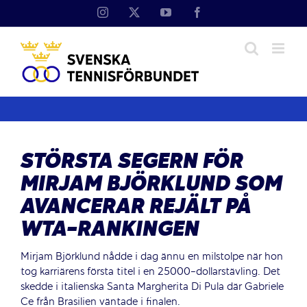
Fortsätt
Instagram
X
YouTube
Facebook
till
innehållet
STÖRSTA SEGERN FÖR
MIRJAM BJÖRKLUND SOM
AVANCERAR REJÄLT PÅ
WTA-RANKINGEN
Mirjam Björklund nådde i dag ännu en milstolpe när hon
tog karriärens första titel i en 25000-dollarstävling. Det
skedde i italienska Santa Margherita Di Pula där Gabriele
Ce från Brasilien väntade i finalen.