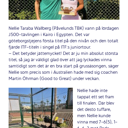
Nellie Taraba Wallberg (Påvelunds TBK) vann på lördagen
J500-tävlingen i Kairo i Egypten. Det var
göteborgstjejens första titel på den nivån och den totalt
fjärde ITF-titeln i singel på ITF:s juniortour.
– Det betyder jättemycket! Det är ju min absolut största
titel, så jag är väldigt glad över att jag lyckades vinna
samtidigt som det är en bra start på grussäsongen, säger
Nellie som precis som i Australien hade med sig coachen
Martin Öhrman (Good to Great) under veckan.
Nellie hade inte
tappat ett set fram
till finalen. Där blev
det desto tuffare,
men Nellie kunde
vinna med 7-6(5), 1-