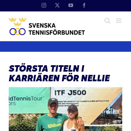
Fortsätt
Instagram
X
YouTube
Facebook
till
innehållet
STÖRSTA TITELN I
KARRIÄREN FÖR NELLIE