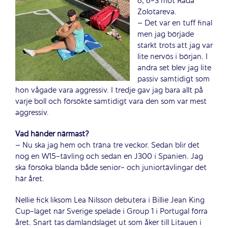
6, 6-3 mot Rada
Zolotareva.
– Det var en tuff final
men jag började
starkt trots att jag var
lite nervös i början. I
andra set blev jag lite
passiv samtidigt som
hon vågade vara aggressiv. I tredje gav jag bara allt på
varje boll och försökte samtidigt vara den som var mest
aggressiv.
Vad händer närmast?
– Nu ska jag hem och träna tre veckor. Sedan blir det
nog en W15-tävling och sedan en J300 i Spanien. Jag
ska försöka blanda både senior- och juniortävlingar det
här året.
Nellie fick liksom Lea Nilsson debutera i Billie Jean King
Cup-laget när Sverige spelade i Group 1 i Portugal förra
året. Snart tas damlandslaget ut som åker till Litauen i