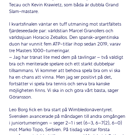
Tecau och Kevin Krawietz, som båda är dubbla Grand
Slam-mästare.
I kvartsfinalen väntar en tuff utmaning mot startfältets
fjärdeseedade par: världstian Marcel Granollers och
världssjuan Horacio Zeballos. Den spansk-argentinska
duon har vunnit fem ATP-titlar ihop sedan 2019, varav
tre Masters 1000-turneringar.
– Jag har tränat lite med dem på tävlingar – två väldigt
bra och meriterade spelare och ett starkt dubbelpar
tillsammans. Vi kommer att behöva spela bra om vi ska
ha en chans att vinna. Men jag ser positivt på det,
fortsätter vi spela bra tennis och serva bra kanske
möjligheten finns. Vi ska in och göra vårt bästa, säger
Göransson.
Leo Borg fick en bra start på Wimbledonäventyret.
Svensken avancerade på måndagen till andra omgången
i juniorturneringen – seger 2–1 i set (6–3, 6–7(2), 6–0)
mot Marko Topo, Serbien. På tisdag väntar första