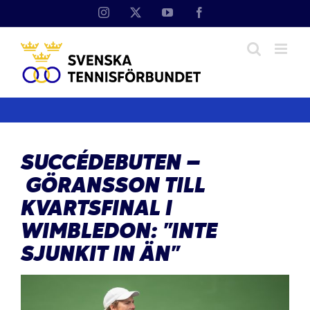
Fortsätt
Instagram
X
YouTube
Facebook
till
innehållet
SUCCÉDEBUTEN –
GÖRANSSON TILL
KVARTSFINAL I
WIMBLEDON: ”INTE
SJUNKIT IN ÄN”