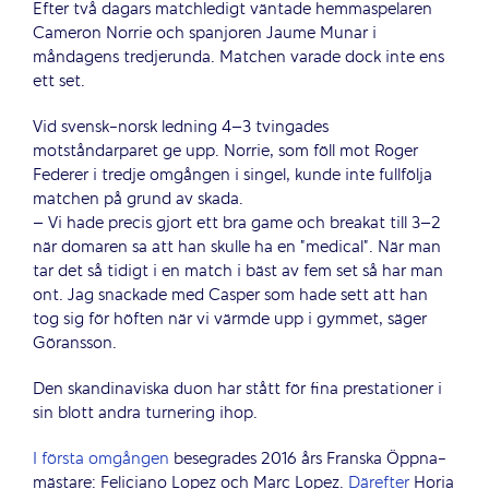
Efter två dagars matchledigt väntade hemmaspelaren
Cameron Norrie och spanjoren Jaume Munar i
måndagens tredjerunda. Matchen varade dock inte ens
ett set.
Vid svensk-norsk ledning 4–3 tvingades
motståndarparet ge upp. Norrie, som föll mot Roger
Federer i tredje omgången i singel, kunde inte fullfölja
matchen på grund av skada.
– Vi hade precis gjort ett bra game och breakat till 3–2
när domaren sa att han skulle ha en ”medical”. När man
tar det så tidigt i en match i bäst av fem set så har man
ont. Jag snackade med Casper som hade sett att han
tog sig för höften när vi värmde upp i gymmet, säger
Göransson.
Den skandinaviska duon har stått för fina prestationer i
sin blott andra turnering ihop.
I första omgången
besegrades 2016 års Franska Öppna-
mästare: Feliciano Lopez och Marc Lopez.
Därefter
Horia