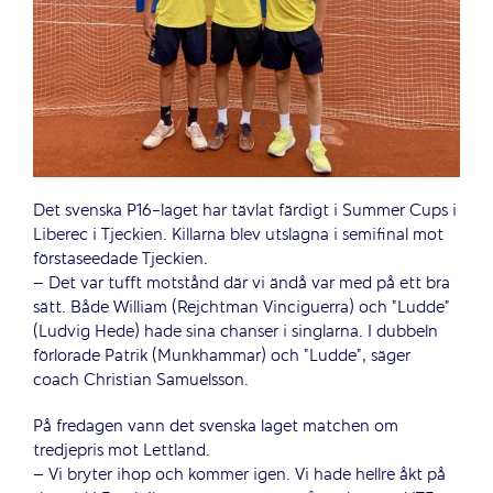
Det svenska P16-laget har tävlat färdigt i Summer Cups i
Liberec i Tjeckien. Killarna blev utslagna i semifinal mot
förstaseedade Tjeckien.
– Det var tufft motstånd där vi ändå var med på ett bra
sätt. Både William (Rejchtman Vinciguerra) och ”Ludde”
(Ludvig Hede) hade sina chanser i singlarna. I dubbeln
förlorade Patrik (Munkhammar) och ”Ludde”, säger
coach Christian Samuelsson.
På fredagen vann det svenska laget matchen om
tredjepris mot Lettland.
– Vi bryter ihop och kommer igen. Vi hade hellre åkt på