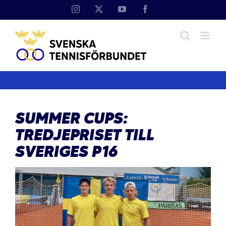
Fortsätt
Instagram
X
YouTube
Facebook
till
innehållet
SUMMER CUPS:
TREDJEPRISET TILL
SVERIGES P16