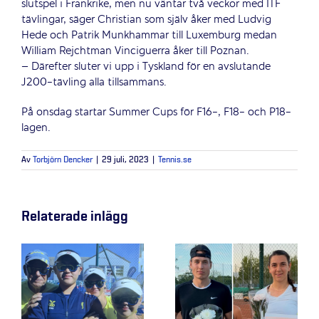
slutspel i Frankrike, men nu väntar två veckor med ITF
tävlingar, säger Christian som själv åker med Ludvig
Hede och Patrik Munkhammar till Luxemburg medan
William Rejchtman Vinciguerra åker till Poznan.
– Därefter sluter vi upp i Tyskland för en avslutande
J200-tävling alla tillsammans.
På onsdag startar Summer Cups för F16-, F18- och P18-
lagen.
Av
Torbjörn Dencker
|
29 juli, 2023
|
Tennis.se
Relaterade inlägg