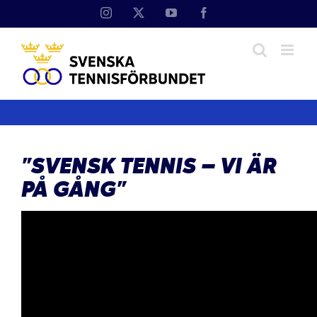
Fortsätt
Instagram
X
YouTube
Facebook
till
innehållet
”SVENSK TENNIS – VI ÄR
PÅ GÅNG”