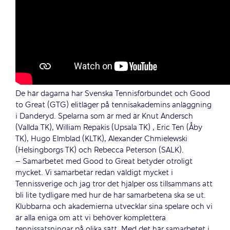
De här dagarna har Svenska Tennisförbundet och Good
to Great (GTG) elitläger på tennisakademins anläggning
i Danderyd. Spelarna som är med är Knut Andersch
(Vallda TK), William Repakis (Upsala TK) , Eric Ten (Åby
TK), Hugo Elmblad (KLTK), Alexander Chmielewski
(Helsingborgs TK) och Rebecca Peterson (SALK).
– Samarbetet med Good to Great betyder otroligt
mycket. Vi samarbetar redan väldigt mycket i
Tennissverige och jag tror det hjälper oss tillsammans att
bli lite tydligare med hur de här samarbetena ska se ut.
Klubbarna och akademierna utvecklar sina spelare och vi
är alla eniga om att vi behöver komplettera
tennissatsningar på olika sätt. Med det här samarbetet i