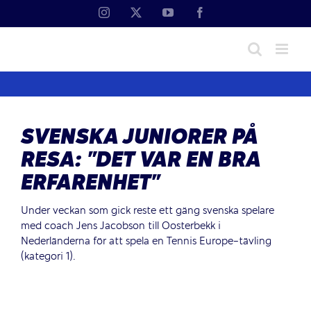
Fortsätt
Instagram
X
YouTube
Facebook
till
innehållet
SVENSKA JUNIORER PÅ
RESA: ”DET VAR EN BRA
ERFARENHET”
Under veckan som gick reste ett gäng svenska spelare
med coach Jens Jacobson till Oosterbekk i
Nederländerna för att spela en Tennis Europe-tävling
(kategori 1).