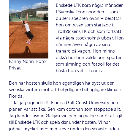
Enskede LTK bara några månader.
I Svenska Tennispodden – som
du ser i spelaren ovan – berättar
hon om resan som startade i
Trollbäckens TK och som fortsatt
via några stockholmsklubbar. Hon
nämner även några av sina
tränare på vägen. Hon minns
också hur hon valde bort sporter
Fanny Norin. Foto:
som simning och fotboll för det
Privat
bästa hon vet – tennis!
Den här hösten skulle hon egentligen ha bytt ut den
svenska vintern mot ett betydligare behagligare klimat i
Florida.
– Ja, jag signade för Florida Gulf Coast University och
planen var att åka. Sen kom coronan som stoppade allt.
Jag kände Jasmin Galijasevic och jag valde därför att gå
till Enskede LTK och spela där under hösten. Vi har
jobbat mycket med min serve under den senaste tiden.