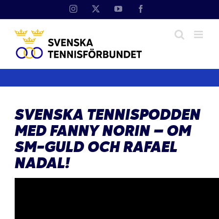
Fortsätt
Instagram
X
YouTube
Facebook
till
innehållet
SVENSKA TENNISPODDEN
MED FANNY NORIN – OM
SM-GULD OCH RAFAEL
NADAL!