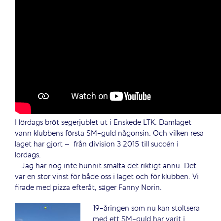
I lördags bröt segerjublet ut i Enskede LTK. Damlaget
vann klubbens första SM-guld någonsin. Och vilken resa
laget har gjort –
från division 3 2015 till succén i
lördags.
– Jag har nog inte hunnit smälta det riktigt ännu. Det
var en stor vinst för både oss i laget och för klubben. Vi
firade med pizza efteråt, säger Fanny Norin.
19-åringen som nu kan stoltsera
med ett SM-guld har varit i