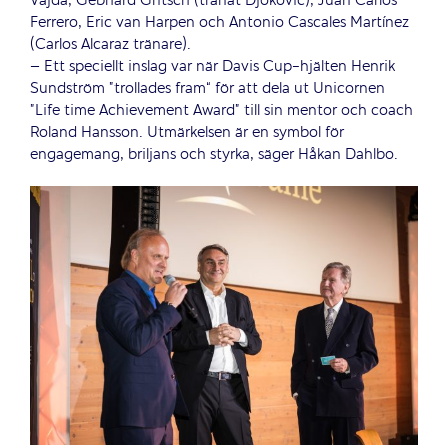
Vajda, Gebhard Gritsch (tränat Djokovic), Juan Carlos
Ferrero, Eric van Harpen och Antonio Cascales Martínez
(Carlos Alcaraz tränare).
– Ett speciellt inslag var när Davis Cup-hjälten Henrik
Sundström ”trollades fram“ för att dela ut Unicornen
”Life time Achievement Award” till sin mentor och coach
Roland Hansson. Utmärkelsen är en symbol för
engagemang, briljans och styrka, säger Håkan Dahlbo.