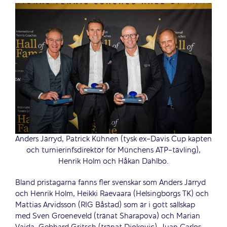
Anders Järryd, Patrick Kühnen (tysk ex-Davis Cup kapten
och turnierinfsdirektör för Münchens ATP-tävling),
Henrik Holm och Håkan Dahlbo.
Bland pristagarna fanns fler svenskar som Anders Järryd
och Henrik Holm, Heikki Raevaara (Helsingborgs TK) och
Mattias Arvidsson (RIG Båstad) som är i gott sällskap
med Sven Groeneveld (tränat Sharapova) och Marian