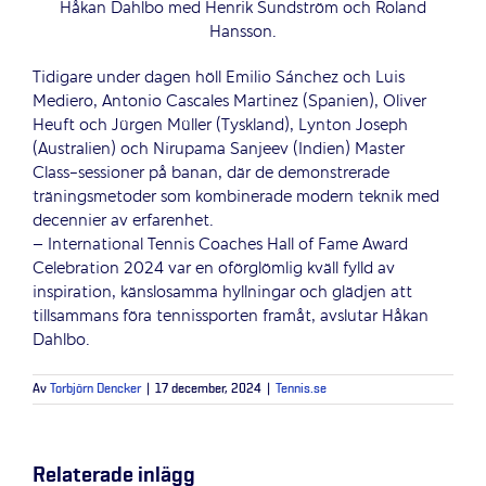
Håkan Dahlbo med Henrik Sundström och Roland
Hansson.
Tidigare under dagen höll Emilio Sánchez och Luis
Mediero, Antonio Cascales Martinez (Spanien), Oliver
Heuft och Jürgen Müller (Tyskland), Lynton Joseph
(Australien) och Nirupama Sanjeev (Indien) Master
Class-sessioner på banan, där de demonstrerade
träningsmetoder som kombinerade modern teknik med
decennier av erfarenhet.
– International Tennis Coaches Hall of Fame Award
Celebration 2024 var en oförglömlig kväll fylld av
inspiration, känslosamma hyllningar och glädjen att
tillsammans föra tennissporten framåt, avslutar Håkan
Dahlbo.
Av
Torbjörn Dencker
|
17 december, 2024
|
Tennis.se
Relaterade inlägg