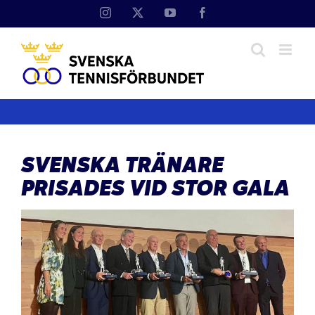
Fortsätt
Instagram
X
YouTube
Facebook
till
innehållet
SVENSKA TRÄNARE
PRISADES VID STOR GALA