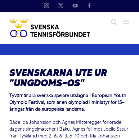
Fortsätt
Instagram
X
YouTube
Facebook
till
innehållet
SVENSKARNA UTE UR
”UNGDOMS-OS”
Tyvärr är alla svenska spelare utslagna i European Youth
Olympic Festival, som är en olympiad i miniatyr för 15-
åringar från de europeiska länderna.
Både Ida Johansson och Agnes Mitteregger förlorade
dagens singelmatcher i Baku. Agnes föll mot Joelle Steur
från Tyskland med 2-6, 6-3, 6-10 och Ida Johansson