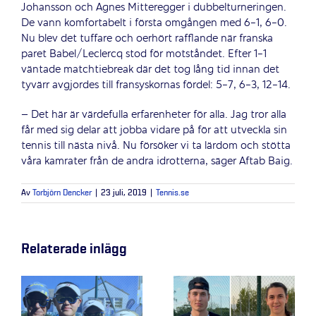
Johansson och Agnes Mitteregger i dubbelturneringen.
De vann komfortabelt i första omgången med 6-1, 6-0.
Nu blev det tuffare och oerhört rafflande när franska
paret Babel/Leclercq stod för motståndet. Efter 1-1
väntade matchtiebreak där det tog lång tid innan det
tyvärr avgjordes till fransyskornas fördel: 5-7, 6-3, 12-14.
– Det här är värdefulla erfarenheter för alla. Jag tror alla
får med sig delar att jobba vidare på för att utveckla sin
tennis till nästa nivå. Nu försöker vi ta lärdom och stötta
våra kamrater från de andra idrotterna, säger Aftab Baig.
Av
Torbjörn Dencker
|
23 juli, 2019
|
Tennis.se
Relaterade inlägg